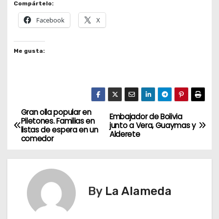
Compártelo:
Facebook
X
Me gusta:
Gran olla popular en
N
Embajador de Bolivia
Piletones. Familias en
junto a Vera, Guaymas y
listas de espera en un
a
Alderete
comedor
v
e
By
La Alameda
g