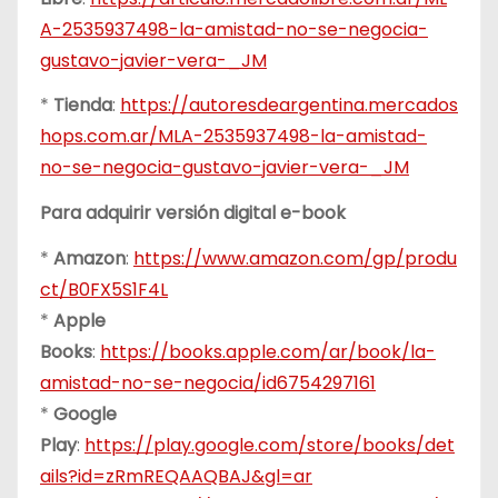
A-2535937498-la-amistad-no-se-negocia-
gustavo-javier-vera-_JM
*
Tienda
:
https://autoresdeargentina.mercados
hops.com.ar/MLA-2535937498-la-amistad-
no-se-negocia-gustavo-javier-vera-_JM
Para adquirir versión digital e-book
*
Amazon
:
https://www.amazon.com/gp/produ
ct/B0FX5S1F4L
*
Apple
Books
:
https://books.apple.com/ar/book/la-
amistad-no-se-negocia/id6754297161
*
Google
Play
:
https://play.google.com/store/books/det
ails?id=zRmREQAAQBAJ&gl=ar