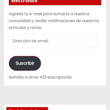
electrónico
Ingresá tu e-mail para sumarte a nuestra
comunidad y recibir notificaciones de nuestros
artículos y notas.
D
i
r
e
Suscribir
c
c
Sumáte a otros 423 suscriptores
i
ó
n
d
e