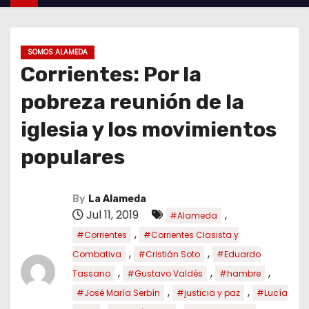
SOMOS ALAMEDA
Corrientes: Por la
pobreza reunión de la
iglesia y los movimientos
populares
By
La Alameda
Jul 11, 2019
,
#Alameda
,
#Corrientes
#Corrientes Clasista y
,
,
Combativa
#Cristián Soto
#Eduardo
,
,
,
Tassano
#Gustavo Valdés
#hambre
,
,
#José María Serbín
#justicia y paz
#Lucía