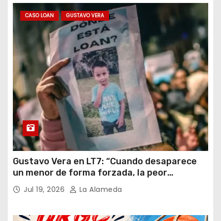
CASO LOAN
GUSTAVO VERA
Gustavo Vera en LT7: “Cuando desaparece
un menor de forma forzada, la peor
hipótesis es trata, y así debe seguir
Jul 19, 2026
La Alameda
caratulado el caso Loan”