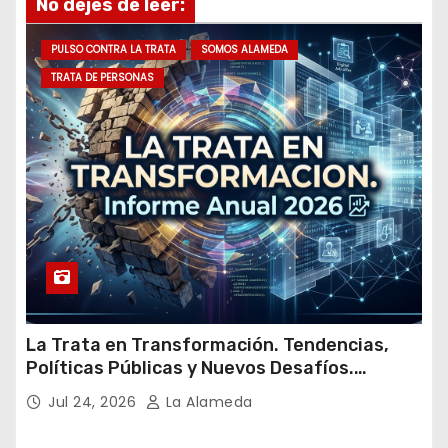
No dejes de leer:
e
m
PULSO CONTRA LA TRATA
SOMOS ALAMEDA
a
TRATA DE PERSONAS
i
l
La Trata en Transformación. Tendencias,
Políticas Públicas y Nuevos Desafíos.
Argentina y el Mundo – Julio 2026
Jul 24, 2026
La Alameda