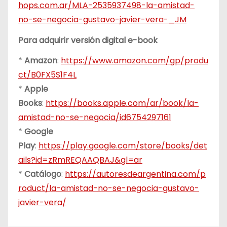
hops.com.ar/MLA-2535937498-la-amistad-
no-se-negocia-gustavo-javier-vera-_JM
Para adquirir versión digital e-book
*
Amazon
:
https://www.amazon.com/gp/produ
ct/B0FX5S1F4L
*
Apple
Books
:
https://books.apple.com/ar/book/la-
amistad-no-se-negocia/id6754297161
*
Google
Play
:
https://play.google.com/store/books/det
ails?id=zRmREQAAQBAJ&gl=ar
*
Catálogo
:
https://autoresdeargentina.com/p
roduct/la-amistad-no-se-negocia-gustavo-
javier-vera/