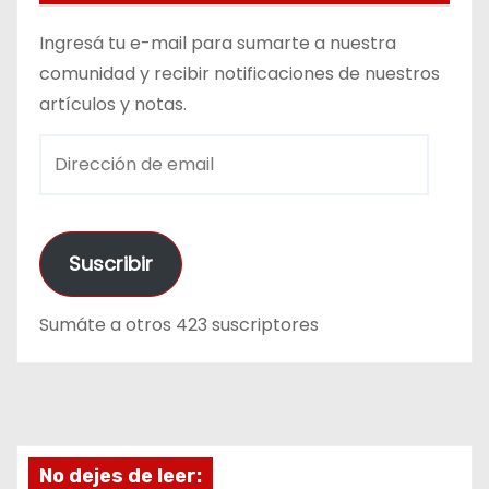
Ingresá tu e-mail para sumarte a nuestra
comunidad y recibir notificaciones de nuestros
artículos y notas.
D
i
r
e
Suscribir
c
c
Sumáte a otros 423 suscriptores
i
ó
n
d
e
No dejes de leer:
e