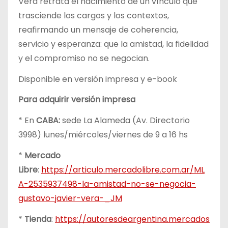
Vera retrata el nacimiento de un vínculo que
trasciende los cargos y los contextos,
reafirmando un mensaje de coherencia,
servicio y esperanza: que la amistad, la fidelidad
y el compromiso no se negocian.
Disponible en versión impresa y e-book
Para adquirir versión impresa
* En
CABA:
sede La Alameda (Av. Directorio
3998) lunes/miércoles/viernes de 9 a 16 hs
*
Mercado
Libre
:
https://articulo.mercadolibre.com.ar/ML
A-2535937498-la-amistad-no-se-negocia-
gustavo-javier-vera-_JM
*
Tienda
:
https://autoresdeargentina.mercados