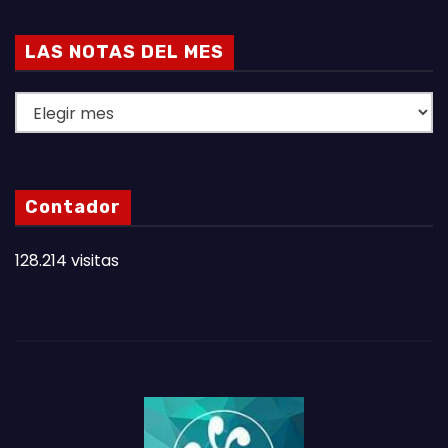
LAS NOTAS DEL MES
L
A
S
N
Contador
O
T
128.214 visitas
A
S
D
E
L
M
E