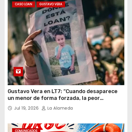
CASO LOAN
GUSTAVO VERA
Gustavo Vera en LT7: “Cuando desaparece
un menor de forma forzada, la peor
hipótesis es trata, y así debe seguir
Jul 19, 2026
La Alameda
caratulado el caso Loan”
COMUNICADOS