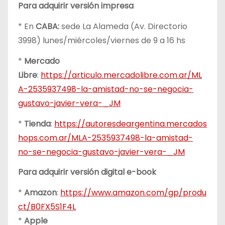
Para adquirir versión impresa
* En
CABA:
sede La Alameda (Av. Directorio
3998) lunes/miércoles/viernes de 9 a 16 hs
*
Mercado
Libre
:
https://articulo.mercadolibre.com.ar/ML
A-2535937498-la-amistad-no-se-negocia-
gustavo-javier-vera-_JM
*
Tienda
:
https://autoresdeargentina.mercados
hops.com.ar/MLA-2535937498-la-amistad-
no-se-negocia-gustavo-javier-vera-_JM
Para adquirir versión digital e-book
*
Amazon
:
https://www.amazon.com/gp/produ
ct/B0FX5S1F4L
*
Apple