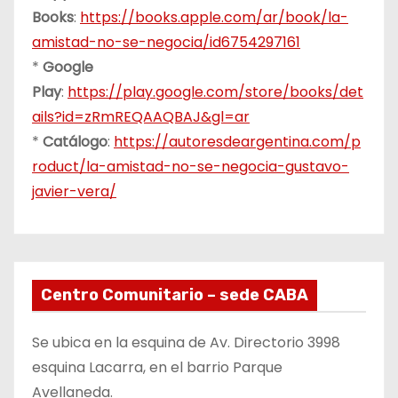
Books
:
https://books.apple.com/ar/book/la-
amistad-no-se-negocia/id6754297161
*
Google
Play
:
https://play.google.com/store/books/det
ails?id=zRmREQAAQBAJ&gl=ar
*
Catálogo
:
https://autoresdeargentina.com/p
roduct/la-amistad-no-se-negocia-gustavo-
javier-vera/
Centro Comunitario – sede CABA
Se ubica en la esquina de Av. Directorio 3998
esquina Lacarra, en el barrio Parque
Avellaneda.