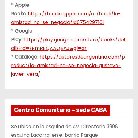
*
Apple
Books
:
https://books.apple.com/ar/book/la-
amistad-no-se-negocia/id6754297161
*
Google
Play
:
https://play.google.com/store/books/det
ails?id=zRmREQAAQBAJ&gl=ar
*
Catálogo
:
https://autoresdeargentina.com/p
roduct/la-amistad-no-se-negocia-gustavo-
javier-vera/
Centro Comunitario – sede CABA
Se ubica en la esquina de Av. Directorio 3998
esquina Lacarra, en el barrio Parque