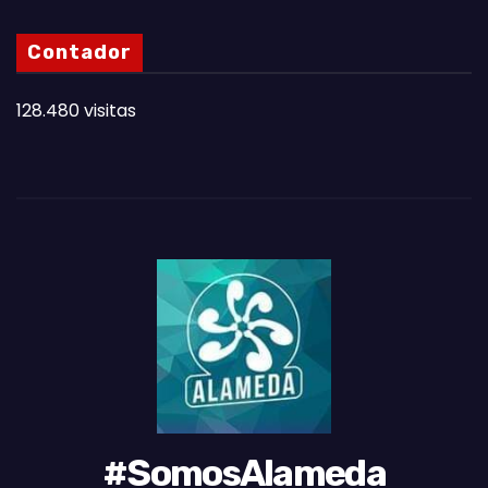
S
N
Contador
O
T
128.480 visitas
A
S
D
E
L
M
E
S
#SomosAlameda