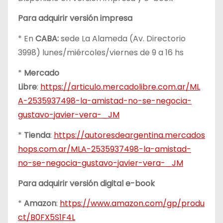
Para adquirir versión impresa
* En
CABA:
sede La Alameda (Av. Directorio
3998) lunes/miércoles/viernes de 9 a 16 hs
*
Mercado
Libre
:
https://articulo.mercadolibre.com.ar/ML
A-2535937498-la-amistad-no-se-negocia-
gustavo-javier-vera-_JM
*
Tienda
:
https://autoresdeargentina.mercados
hops.com.ar/MLA-2535937498-la-amistad-
no-se-negocia-gustavo-javier-vera-_JM
Para adquirir versión digital e-book
*
Amazon
:
https://www.amazon.com/gp/produ
ct/B0FX5S1F4L