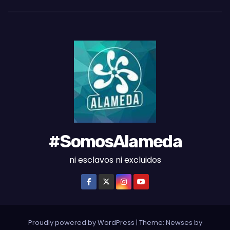
D
E
L
M
E
S
#SomosAlameda
ni esclavos ni excluidos
Proudly powered by WordPress
|
Theme: Newses by