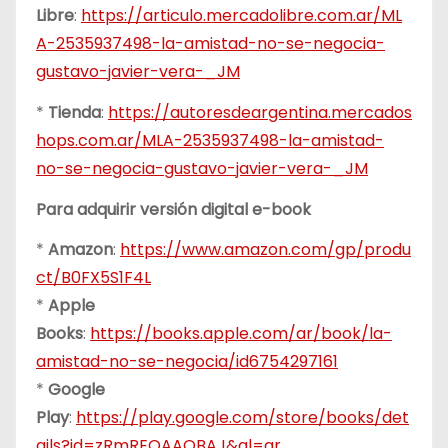
Libre
:
https://articulo.mercadolibre.com.ar/ML
A-2535937498-la-amistad-no-se-negocia-
gustavo-javier-vera-_JM
*
Tienda
:
https://autoresdeargentina.mercados
hops.com.ar/MLA-2535937498-la-amistad-
no-se-negocia-gustavo-javier-vera-_JM
Para adquirir versión digital e-book
*
Amazon
:
https://www.amazon.com/gp/produ
ct/B0FX5S1F4L
*
Apple
Books
:
https://books.apple.com/ar/book/la-
amistad-no-se-negocia/id6754297161
*
Google
Play
:
https://play.google.com/store/books/det
ails?id=zRmREQAAQBAJ&gl=ar