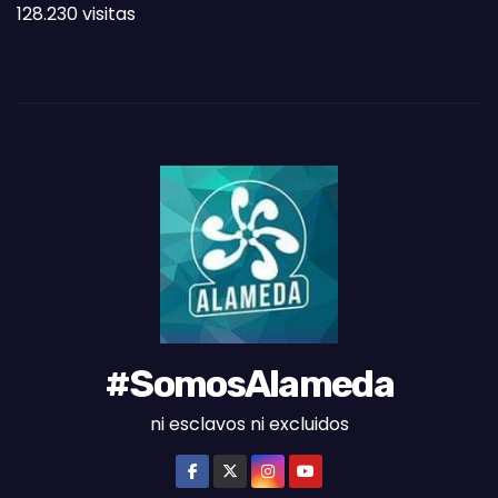
128.230 visitas
A
S
D
E
L
M
E
S
#SomosAlameda
ni esclavos ni excluidos