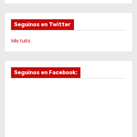
d
o
r
e
a
k
a
m
e
m
o
Seguinos en Twitter
Mis tuits
Seguinos en Facebook: