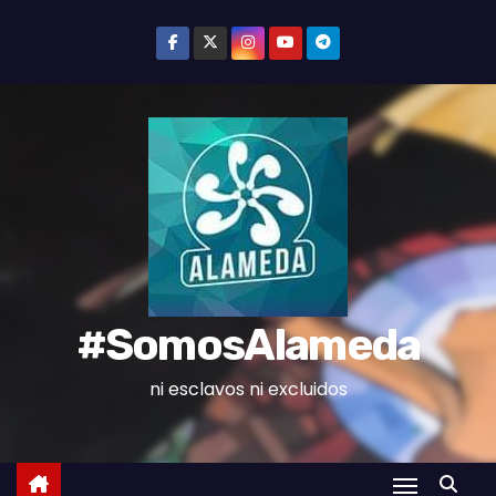
S
k
i
p
t
o
c
o
n
t
e
#SomosAlameda
n
t
ni esclavos ni excluidos