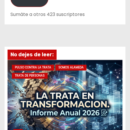
c
Sumáte a otros 423 suscriptores
i
ó
n
d
e
No dejes de leer:
e
m
PULSO CONTRA LA TRATA
SOMOS ALAMEDA
a
TRATA DE PERSONAS
i
l