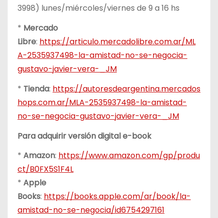
3998) lunes/miércoles/viernes de 9 a 16 hs
*
Mercado
Libre
:
https://articulo.mercadolibre.com.ar/ML
A-2535937498-la-amistad-no-se-negocia-
gustavo-javier-vera-_JM
*
Tienda
:
https://autoresdeargentina.mercados
hops.com.ar/MLA-2535937498-la-amistad-
no-se-negocia-gustavo-javier-vera-_JM
Para adquirir versión digital e-book
*
Amazon
:
https://www.amazon.com/gp/produ
ct/B0FX5S1F4L
*
Apple
Books
:
https://books.apple.com/ar/book/la-
amistad-no-se-negocia/id6754297161