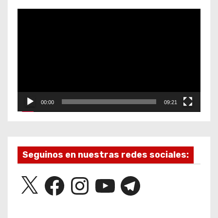
R
e
p
r
o
d
u
00:00
09:21
c
t
o
r
Seguinos en nuestras redes sociales:
d
X
F
I
Y
T
e
a
n
o
e
v
c
s
u
l
e
t
T
e
i
b
a
u
g
o
g
b
r