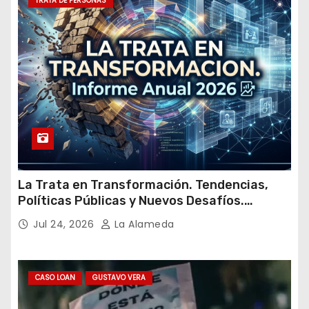
TRATA DE PERSONAS
i
l
La Trata en Transformación. Tendencias,
Políticas Públicas y Nuevos Desafíos.
Argentina y el Mundo – Julio 2026
Jul 24, 2026
La Alameda
CASO LOAN
GUSTAVO VERA