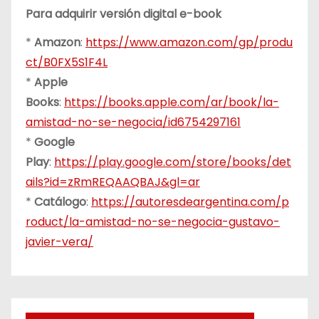
Para adquirir versión digital e-book
*
Amazon
:
https://www.amazon.com/gp/produ
ct/B0FX5S1F4L
*
Apple
Books
:
https://books.apple.com/ar/book/la-
amistad-no-se-negocia/id6754297161
*
Google
Play
:
https://play.google.com/store/books/det
ails?id=zRmREQAAQBAJ&gl=ar
*
Catálogo
:
https://autoresdeargentina.com/p
roduct/la-amistad-no-se-negocia-gustavo-
javier-vera/