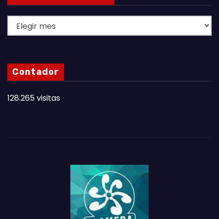
L
A
S
N
Contador
O
T
128.265 visitas
A
S
D
E
L
M
E
S