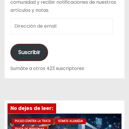
comunidad y recibir notificaciones de nuestros
artículos y notas.
D
i
r
e
Suscribir
c
c
Sumáte a otros 423 suscriptores
i
ó
n
d
e
No dejes de leer:
e
m
PULSO CONTRA LA TRATA
SOMOS ALAMEDA
a