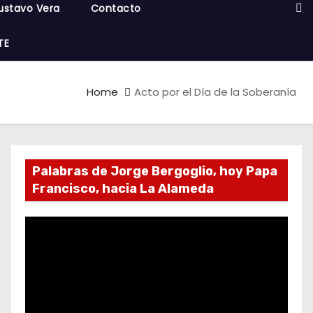
ustavo Vera
Contacto
TE
Home
Acto por el Día de la Soberanía
Palabras de Jorge Bergoglio, hoy Papa
Francisco, hacia La Alameda
R
e
p
r
o