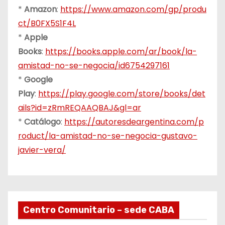
*
Amazon
:
https://www.amazon.com/gp/produ
ct/B0FX5S1F4L
*
Apple
Books
:
https://books.apple.com/ar/book/la-
amistad-no-se-negocia/id6754297161
*
Google
Play
:
https://play.google.com/store/books/det
ails?id=zRmREQAAQBAJ&gl=ar
*
Catálogo
:
https://autoresdeargentina.com/p
roduct/la-amistad-no-se-negocia-gustavo-
javier-vera/
Centro Comunitario – sede CABA