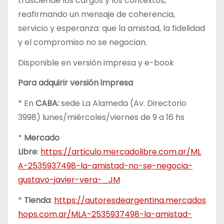
trasciende los cargos y los contextos,
reafirmando un mensaje de coherencia,
servicio y esperanza: que la amistad, la fidelidad
y el compromiso no se negocian.
Disponible en versión impresa y e-book
Para adquirir versión impresa
* En
CABA:
sede La Alameda (Av. Directorio
3998) lunes/miércoles/viernes de 9 a 16 hs
*
Mercado
Libre
:
https://articulo.mercadolibre.com.ar/ML
A-2535937498-la-amistad-no-se-negocia-
gustavo-javier-vera-_JM
*
Tienda
:
https://autoresdeargentina.mercados
hops.com.ar/MLA-2535937498-la-amistad-