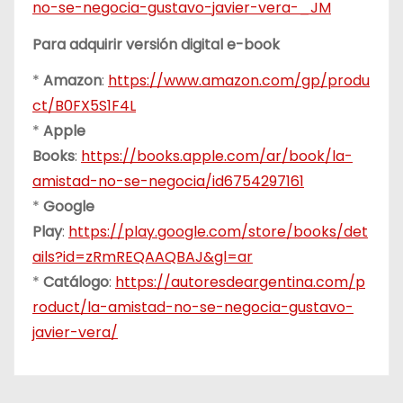
no-se-negocia-gustavo-javier-vera-_JM
Para adquirir versión digital e-book
*
Amazon
:
https://www.amazon.com/gp/produ
ct/B0FX5S1F4L
*
Apple
Books
:
https://books.apple.com/ar/book/la-
amistad-no-se-negocia/id6754297161
*
Google
Play
:
https://play.google.com/store/books/det
ails?id=zRmREQAAQBAJ&gl=ar
*
Catálogo
:
https://autoresdeargentina.com/p
roduct/la-amistad-no-se-negocia-gustavo-
javier-vera/