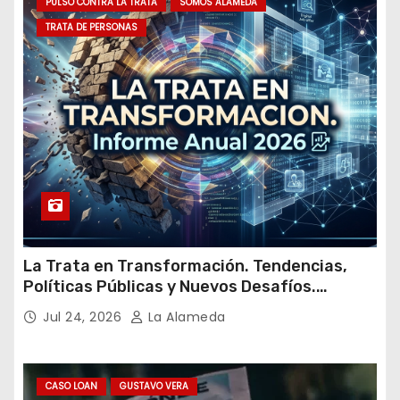
PULSO CONTRA LA TRATA
SOMOS ALAMEDA
a
TRATA DE PERSONAS
i
l
La Trata en Transformación. Tendencias,
Políticas Públicas y Nuevos Desafíos.
Argentina y el Mundo – Julio 2026
Jul 24, 2026
La Alameda
CASO LOAN
GUSTAVO VERA