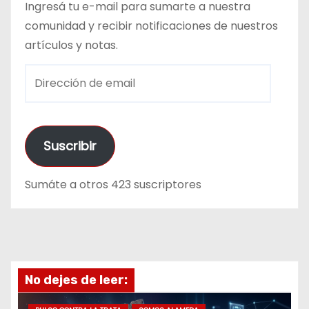
Ingresá tu e-mail para sumarte a nuestra
comunidad y recibir notificaciones de nuestros
artículos y notas.
D
i
r
e
Suscribir
c
c
Sumáte a otros 423 suscriptores
i
ó
n
d
e
No dejes de leer:
e
m