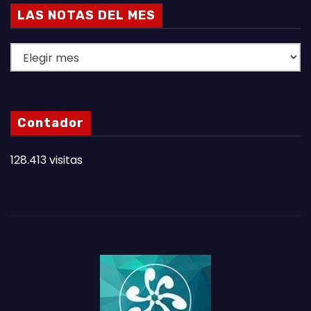
LAS NOTAS DEL MES
L
A
S
N
Contador
O
T
128.413 visitas
A
S
D
E
L
M
E
S