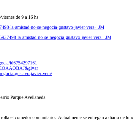
viernes de 9 a 16 hs
7498-la-amistad-no-se-negocia-gustavo-javier-vera-_JM
5937498-la-amistad-no-se-negocia-gustavo-javier-vera-_JM
egocia/id6754297161
zRmREQAAQBAJ&gl=ar
negocia-gustavo-javier-vera/
barrio Parque Avellaneda.
rrolla el comedor comunitario. Actualmente se entregan a diario de lu