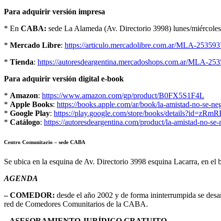
Para adquirir versión impresa
* En
CABA:
sede La Alameda (Av. Directorio 3998) lunes/miércoles/
*
Mercado Libre
:
https://articulo.mercadolibre.com.ar/MLA-253593
*
Tienda
:
https://autoresdeargentina.mercadoshops.com.ar/MLA-253
Para adquirir versión digital e-book
*
Amazon
:
https://www.amazon.com/gp/product/B0FX5S1F4L
*
Apple Books
:
https://books.apple.com/ar/book/la-amistad-no-se-n
*
Google Play
:
https://play.google.com/store/books/details?id=
*
Catálogo
:
https://autoresdeargentina.com/product/la-amistad-no-se-
Centro Comunitario – sede CABA
Se ubica en la esquina de Av. Directorio 3998 esquina Lacarra, en el 
AGENDA
– COMEDOR:
desde el año 2002 y de forma ininterrumpida se desa
red de Comedores Comunitarios de la CABA.
– ASESORAMIENTO JURÍDICO GRATUITO