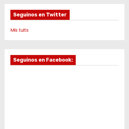
e
m
o
Seguinos en Twitter
Mis tuits
Seguinos en Facebook: