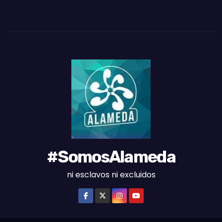
S
D
E
L
M
E
S
#SomosAlameda
ni esclavos ni excluidos