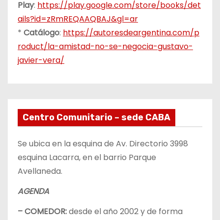
Play
:
https://play.google.com/store/books/det
ails?id=zRmREQAAQBAJ&gl=ar
*
Catálogo
:
https://autoresdeargentina.com/p
roduct/la-amistad-no-se-negocia-gustavo-
javier-vera/
Centro Comunitario – sede CABA
Se ubica en la esquina de Av. Directorio 3998
esquina Lacarra, en el barrio Parque
Avellaneda.
AGENDA
– COMEDOR:
desde el año 2002 y de forma