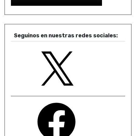
Seguinos en nuestras redes sociales:
X
F
a
c
e