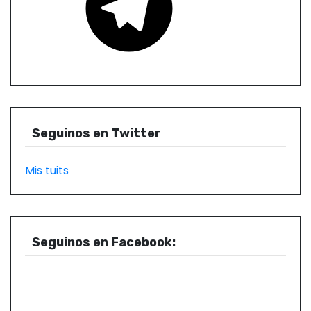
l
e
g
r
a
m
Seguinos en Twitter
Mis tuits
Seguinos en Facebook: