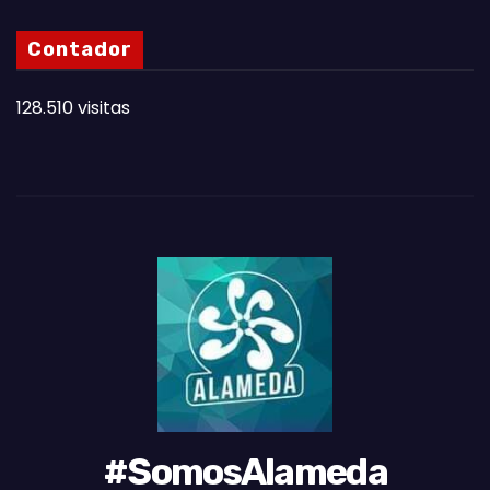
N
Contador
O
T
128.510 visitas
A
S
D
E
L
M
E
S
#SomosAlameda