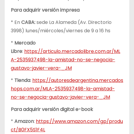
Para adquirir versión impresa
* En
CABA:
sede La Alameda (Av. Directorio
3998) lunes/miércoles/viernes de 9 a 16 hs
*
Mercado
Libre
:
https://articulo.mercadolibre.com.ar/ML
A-2535937498-la-amistad-no-se-negocia-
gustavo-javier-vera-_JM
*
Tienda
:
https://autoresdeargentina.mercados
hops.com.ar/MLA-2535937498-la-amistad-
no-se-negocia-gustavo-javier-vera-_JM
Para adquirir versión digital e-book
*
Amazon
:
https://www.amazon.com/gp/produ
ct/B0FX5S1F4L