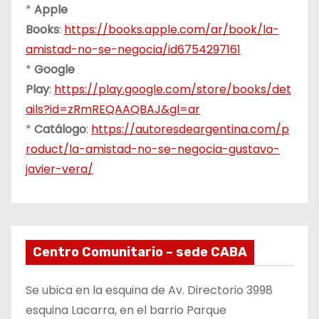
*
Apple
Books
:
https://books.apple.com/ar/book/la-
amistad-no-se-negocia/id6754297161
*
Google
Play
:
https://play.google.com/store/books/det
ails?id=zRmREQAAQBAJ&gl=ar
*
Catálogo
:
https://autoresdeargentina.com/p
roduct/la-amistad-no-se-negocia-gustavo-
javier-vera/
Centro Comunitario – sede CABA
Se ubica en la esquina de Av. Directorio 3998
esquina Lacarra, en el barrio Parque