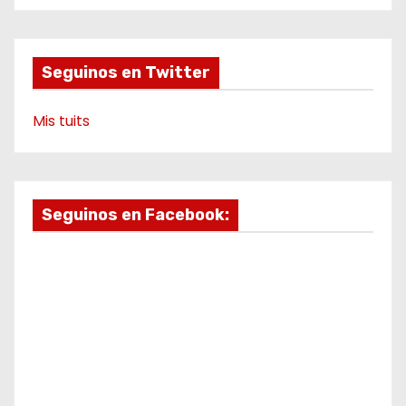
d
o
r
e
a
k
a
m
e
m
o
Seguinos en Twitter
Mis tuits
Seguinos en Facebook: