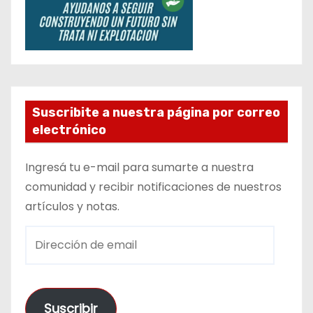
Suscribite a nuestra página por correo
electrónico
Ingresá tu e-mail para sumarte a nuestra
comunidad y recibir notificaciones de nuestros
artículos y notas.
D
i
r
e
Suscribir
c