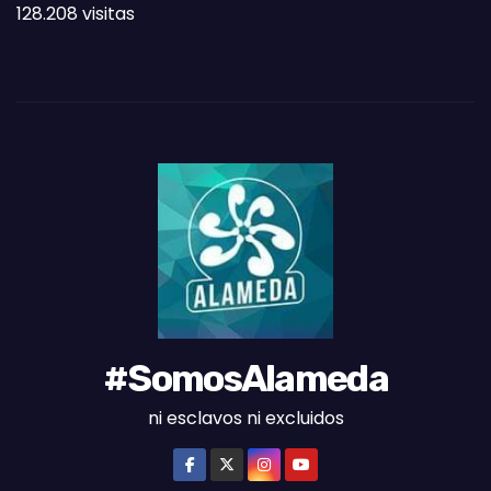
128.208 visitas
A
S
D
E
L
M
E
S
#SomosAlameda
ni esclavos ni excluidos