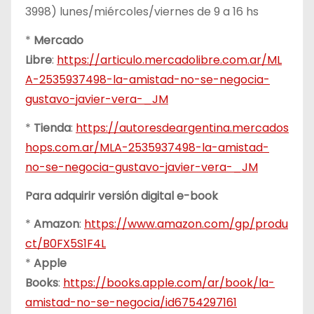
3998) lunes/miércoles/viernes de 9 a 16 hs
*
Mercado
Libre
:
https://articulo.mercadolibre.com.ar/ML
A-2535937498-la-amistad-no-se-negocia-
gustavo-javier-vera-_JM
*
Tienda
:
https://autoresdeargentina.mercados
hops.com.ar/MLA-2535937498-la-amistad-
no-se-negocia-gustavo-javier-vera-_JM
Para adquirir versión digital e-book
*
Amazon
:
https://www.amazon.com/gp/produ
ct/B0FX5S1F4L
*
Apple
Books
:
https://books.apple.com/ar/book/la-
amistad-no-se-negocia/id6754297161