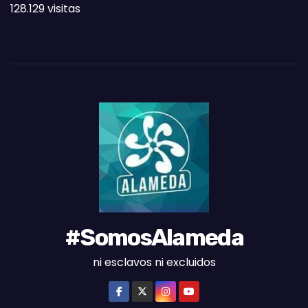
128.129 visitas
A
S
D
E
L
M
E
S
#SomosAlameda
ni esclavos ni excluidos