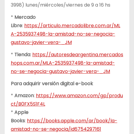
3998) lunes/miércoles/viernes de 9 a 16 hs
*
Mercado
Libre
:
https://articulo.mercadolibre.com.ar/ML
A-2535937498-la-amistad-no-se-negocia-
gustavo-javier-vera-_JM
*
Tienda
:
https://autoresdeargentina.mercados
hops.com.ar/MLA-2535937498-la-amistad-
no-se-negocia-gustavo-javier-vera-_JM
Para adquirir versión digital e-book
*
Amazon
:
https://www.amazon.com/gp/produ
ct/B0FX5S1F4L
*
Apple
Books
:
https://books.apple.com/ar/book/la-
amistad-no-se-negocia/id6754297161