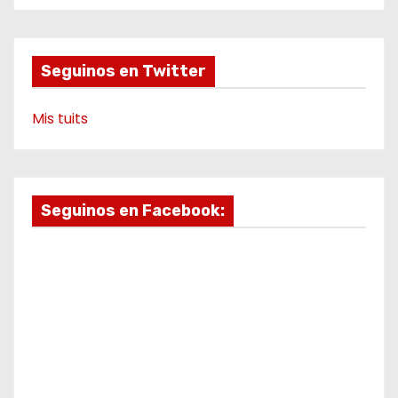
d
o
r
e
a
k
a
m
e
m
o
Seguinos en Twitter
Mis tuits
Seguinos en Facebook: