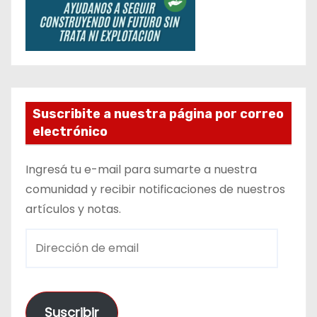
Suscribite a nuestra página por correo
electrónico
Ingresá tu e-mail para sumarte a nuestra
comunidad y recibir notificaciones de nuestros
artículos y notas.
D
i
r
e
Suscribir
c