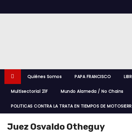
S
k
i
p
t
o
c
o
n
Quiénes Somos
PAPA FRANCISCO
LIB
t
e
Multisectorial 21F
Mundo Alameda / No Chains
n
t
POLITICAS CONTRA LA TRATA EN TIEMPOS DE MOTOSIERR
Juez Osvaldo Otheguy