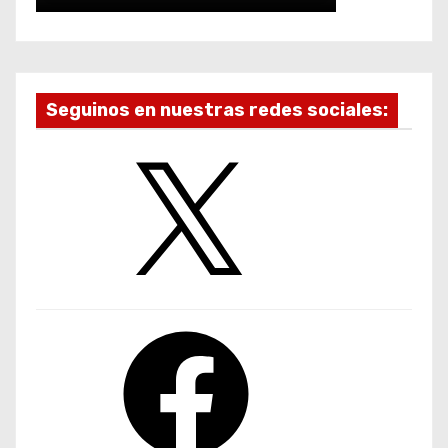
Seguinos en nuestras redes sociales:
X
F
a
c
e
b