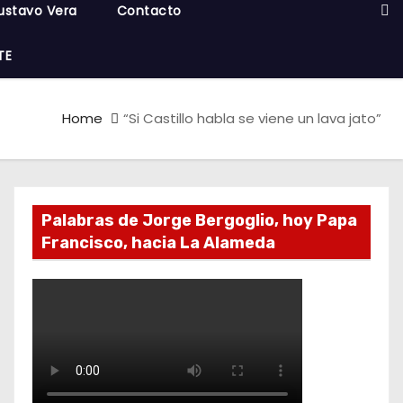
ustavo Vera
Contacto
TE
Home
“Si Castillo habla se viene un lava jato”
Palabras de Jorge Bergoglio, hoy Papa
Francisco, hacia La Alameda