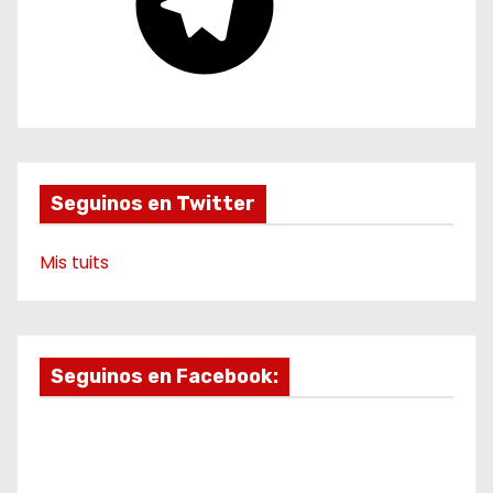
e
g
r
a
m
Seguinos en Twitter
Mis tuits
Seguinos en Facebook: