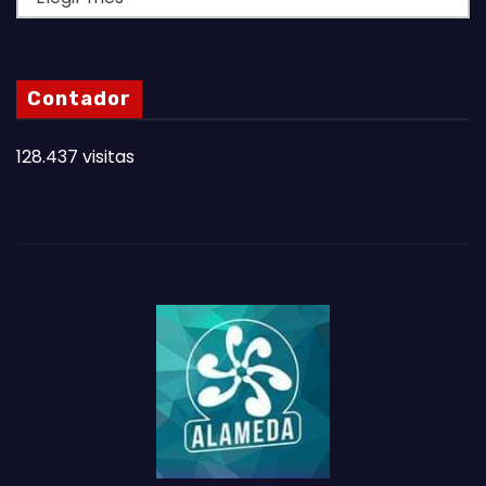
A
S
N
Contador
O
T
128.437 visitas
A
S
D
E
L
M
E
S