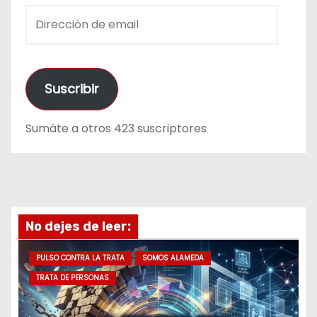
D
i
r
e
Suscribir
c
c
Sumáte a otros 423 suscriptores
i
ó
n
d
e
No dejes de leer:
e
m
PULSO CONTRA LA TRATA
SOMOS ALAMEDA
a
TRATA DE PERSONAS
i
l