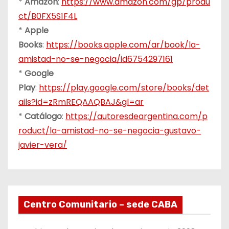
*
Amazon
:
https://www.amazon.com/gp/produ
ct/B0FX5S1F4L
*
Apple
Books
:
https://books.apple.com/ar/book/la-
amistad-no-se-negocia/id6754297161
*
Google
Play
:
https://play.google.com/store/books/det
ails?id=zRmREQAAQBAJ&gl=ar
*
Catálogo
:
https://autoresdeargentina.com/p
roduct/la-amistad-no-se-negocia-gustavo-
javier-vera/
Centro Comunitario – sede CABA