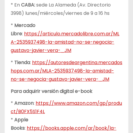
* En
CABA:
sede La Alameda (Av. Directorio
3998) lunes/miércoles/viernes de 9 a 16 hs
*
Mercado
Libre
:
https://articulo.mercadolibre.com.ar/ML
A-2535937498-la-amistad-no-se-negocia-
gustavo-javier-vera-_JM
*
Tienda
:
https://autoresdeargentina.mercados
hops.com.ar/MLA-2535937498-la-amistad-
no-se-negocia-gustavo-javier-vera-_JM
Para adquirir versión digital e-book
*
Amazon
:
https://www.amazon.com/gp/produ
ct/B0FX5S1F4L
*
Apple
Books
:
https://books.apple.com/ar/book/la-