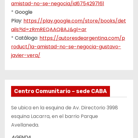
amistad-no-se-negocia/id6754297161
*
Google
Play
:
https://play.google.com/store/books/det
ails?id=zRmREQAAQBAJ&gl=ar
*
Catálogo
:
https://autoresdeargentina.com/p
roduct/la-amistad-no-se-negocia-gustavo-
javier-vera/
Centro Comunitario – sede CABA
Se ubica en la esquina de Av. Directorio 3998
esquina Lacarra, en el barrio Parque
Avellaneda.
AGENDA