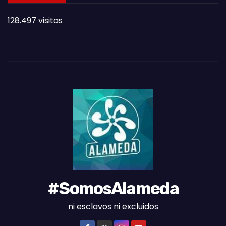
T
128.497 visitas
A
S
D
E
L
M
E
S
#SomosAlameda
ni esclavos ni excluidos