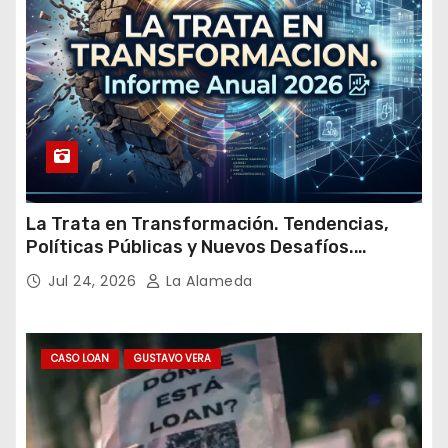
l
La Trata en Transformación. Tendencias,
Políticas Públicas y Nuevos Desafíos.
Argentina y el Mundo – Julio 2026
Jul 24, 2026
La Alameda
CASO LOAN
GUSTAVO VERA