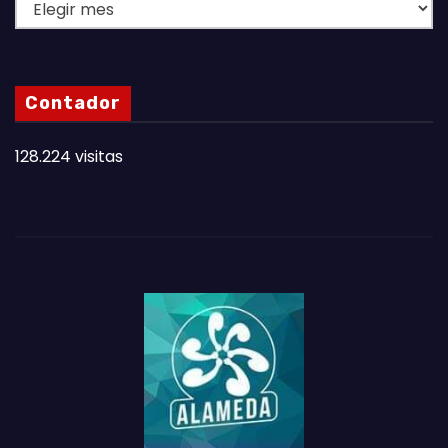
L
A
S
N
Contador
O
T
128.224 visitas
A
S
D
E
L
M
E
S