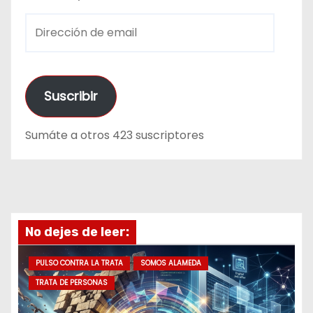
D
i
r
e
Suscribir
c
c
Sumáte a otros 423 suscriptores
i
ó
n
d
e
No dejes de leer:
e
m
PULSO CONTRA LA TRATA
SOMOS ALAMEDA
a
TRATA DE PERSONAS
i