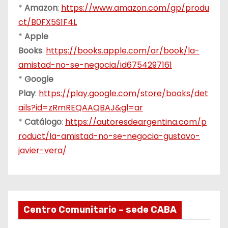
*
Amazon
:
https://www.amazon.com/gp/produ
ct/B0FX5S1F4L
*
Apple
Books
:
https://books.apple.com/ar/book/la-
amistad-no-se-negocia/id6754297161
*
Google
Play
:
https://play.google.com/store/books/det
ails?id=zRmREQAAQBAJ&gl=ar
*
Catálogo
:
https://autoresdeargentina.com/p
roduct/la-amistad-no-se-negocia-gustavo-
javier-vera/
Centro Comunitario – sede CABA