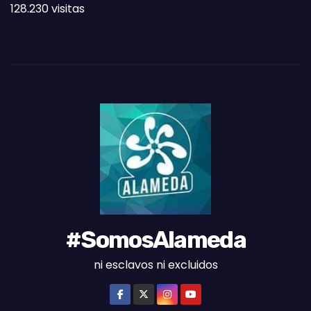
128.230 visitas
A
S
D
E
L
M
E
S
#SomosAlameda
ni esclavos ni excluidos