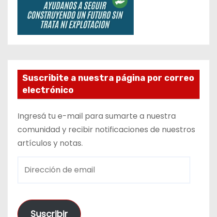
Suscribite a nuestra página por correo
electrónico
Ingresá tu e-mail para sumarte a nuestra
comunidad y recibir notificaciones de nuestros
artículos y notas.
D
i
r
e
Suscribir
c