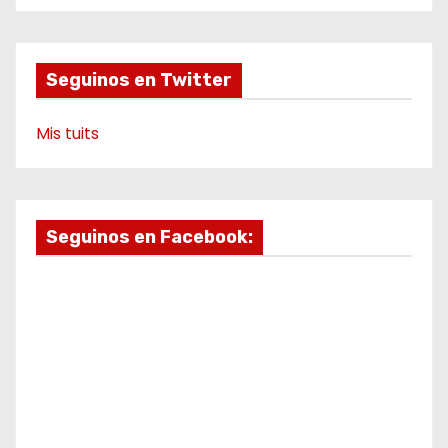
d
o
r
e
a
k
a
m
e
m
o
Seguinos en Twitter
Mis tuits
Seguinos en Facebook: