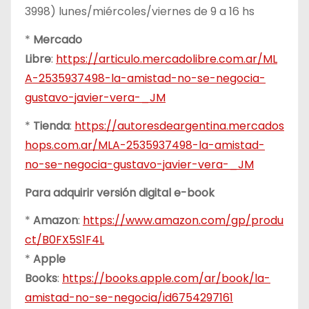
3998) lunes/miércoles/viernes de 9 a 16 hs
*
Mercado
Libre
:
https://articulo.mercadolibre.com.ar/ML
A-2535937498-la-amistad-no-se-negocia-
gustavo-javier-vera-_JM
*
Tienda
:
https://autoresdeargentina.mercados
hops.com.ar/MLA-2535937498-la-amistad-
no-se-negocia-gustavo-javier-vera-_JM
Para adquirir versión digital e-book
*
Amazon
:
https://www.amazon.com/gp/produ
ct/B0FX5S1F4L
*
Apple
Books
:
https://books.apple.com/ar/book/la-
amistad-no-se-negocia/id6754297161