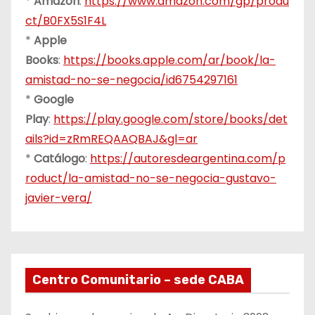
*
Amazon
:
https://www.amazon.com/gp/produ
ct/B0FX5S1F4L
*
Apple
Books
:
https://books.apple.com/ar/book/la-
amistad-no-se-negocia/id6754297161
*
Google
Play
:
https://play.google.com/store/books/det
ails?id=zRmREQAAQBAJ&gl=ar
*
Catálogo
:
https://autoresdeargentina.com/p
roduct/la-amistad-no-se-negocia-gustavo-
javier-vera/
Centro Comunitario – sede CABA