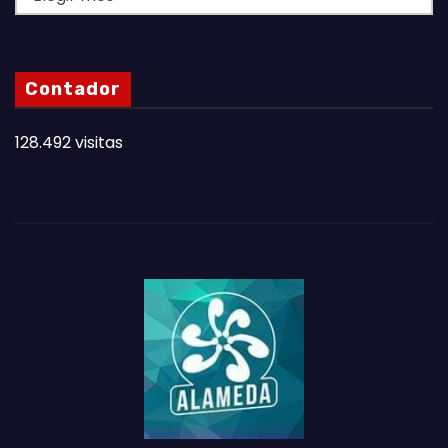
A
S
N
Contador
O
T
128.492 visitas
A
S
D
E
L
M
E
S