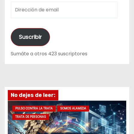
D
i
r
e
Suscribir
c
c
Sumáte a otros 423 suscriptores
i
ó
n
d
e
No dejes de leer:
e
m
PULSO CONTRA LA TRATA
SOMOS ALAMEDA
a
TRATA DE PERSONAS
i
l