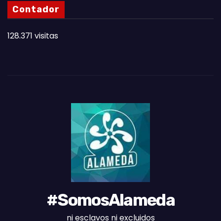
N
Contador
O
T
128.371 visitas
A
S
D
E
L
M
E
S
#SomosAlameda
ni esclavos ni excluidos