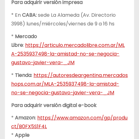
Para adquirir versión impresa
* En
CABA:
sede La Alameda (Av. Directorio
3998) lunes/miércoles/viernes de 9 a 16 hs
*
Mercado
Libre
:
https://articulo.mercadolibre.com.ar/ML
A-2535937498-la-amistad-no-se-negocia-
gustavo-javier-vera-_JM
*
Tienda
:
https://autoresdeargentina.mercados
hops.com.ar/MLA-2535937498-la-amistad-
no-se-negocia-gustavo-javier-vera-_JM
Para adquirir versión digital e-book
*
Amazon
:
https://www.amazon.com/gp/produ
ct/B0FX5S1F4L
*
Apple