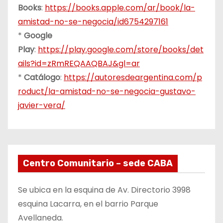
Books
:
https://books.apple.com/ar/book/la-
amistad-no-se-negocia/id6754297161
*
Google
Play
:
https://play.google.com/store/books/det
ails?id=zRmREQAAQBAJ&gl=ar
*
Catálogo
:
https://autoresdeargentina.com/p
roduct/la-amistad-no-se-negocia-gustavo-
javier-vera/
Centro Comunitario – sede CABA
Se ubica en la esquina de Av. Directorio 3998
esquina Lacarra, en el barrio Parque
Avellaneda.