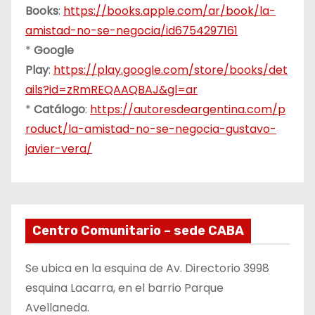
Books
:
https://books.apple.com/ar/book/la-
amistad-no-se-negocia/id6754297161
*
Google
Play
:
https://play.google.com/store/books/det
ails?id=zRmREQAAQBAJ&gl=ar
*
Catálogo
:
https://autoresdeargentina.com/p
roduct/la-amistad-no-se-negocia-gustavo-
javier-vera/
Centro Comunitario – sede CABA
Se ubica en la esquina de Av. Directorio 3998
esquina Lacarra, en el barrio Parque
Avellaneda.