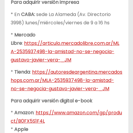
Para adquirir versión impresa
* En
CABA:
sede La Alameda (Av. Directorio
3998) lunes/miércoles/viernes de 9 a 16 hs
*
Mercado
Libre
:
https://articulo.mercadolibre.com.ar/ML
A-2535937498-la-amistad-no-se-negocia-
gustavo-javier-vera-_JM
*
Tienda
:
https://autoresdeargentina.mercados
hops.com.ar/MLA-2535937498-la-amistad-
no-se-negocia-gustavo-javier-vera-_JM
Para adquirir versión digital e-book
*
Amazon
:
https://www.amazon.com/gp/produ
ct/B0FX5S1F4L
*
Apple