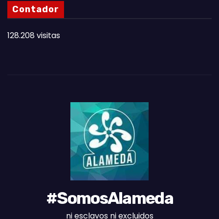
N
Contador
O
T
128.208 visitas
A
S
D
E
L
M
E
S
#SomosAlameda
ni esclavos ni excluidos