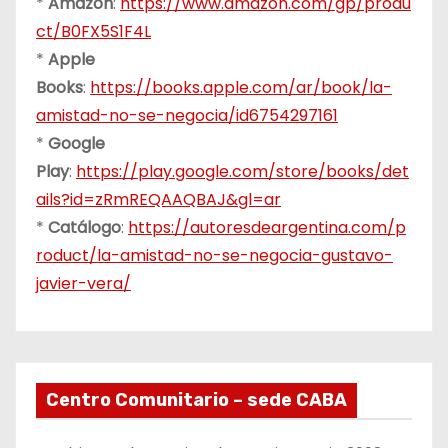
*
Amazon
:
https://www.amazon.com/gp/produ
ct/B0FX5S1F4L
*
Apple
Books
:
https://books.apple.com/ar/book/la-
amistad-no-se-negocia/id6754297161
*
Google
Play
:
https://play.google.com/store/books/det
ails?id=zRmREQAAQBAJ&gl=ar
*
Catálogo
:
https://autoresdeargentina.com/p
roduct/la-amistad-no-se-negocia-gustavo-
javier-vera/
Centro Comunitario – sede CABA