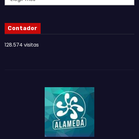
A
S
N
Contador
O
T
128.574 visitas
A
S
D
E
L
M
E
S