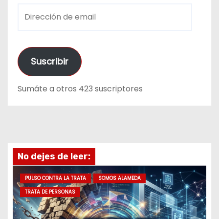
D
i
r
e
Suscribir
c
c
Sumáte a otros 423 suscriptores
i
ó
n
d
e
No dejes de leer:
e
m
PULSO CONTRA LA TRATA
SOMOS ALAMEDA
a
TRATA DE PERSONAS
i
l