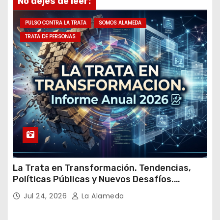
No dejes de leer:
e
m
PULSO CONTRA LA TRATA
SOMOS ALAMEDA
a
TRATA DE PERSONAS
i
l
La Trata en Transformación. Tendencias,
Políticas Públicas y Nuevos Desafíos.
Argentina y el Mundo – Julio 2026
Jul 24, 2026
La Alameda