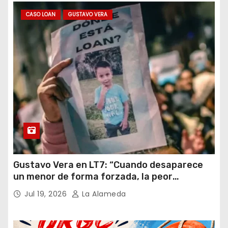
CASO LOAN
GUSTAVO VERA
Gustavo Vera en LT7: “Cuando desaparece
un menor de forma forzada, la peor
hipótesis es trata, y así debe seguir
Jul 19, 2026
La Alameda
caratulado el caso Loan”