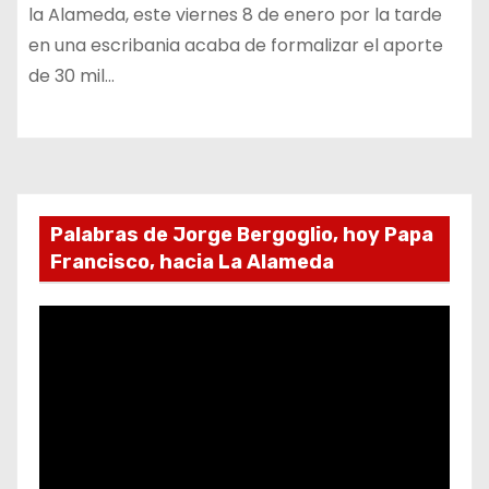
la Alameda, este viernes 8 de enero por la tarde
en una escribania acaba de formalizar el aporte
de 30 mil…
Palabras de Jorge Bergoglio, hoy Papa
Francisco, hacia La Alameda
R
e
p
r
o
d