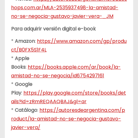
hops.com.ar/MLA-2535937498-la-amistad-
no-se-negocia-gustavo-javier-vera-_JM
Para adquirir versión digital e-book
*
Amazon
:
https://www.amazon.com/gp/produ
ct/B0FX5S1F4L
*
Apple
Books
:
https://books.apple.com/ar/book/la-
amistad-no-se-negocia/id6754297161
*
Google
Play
:
https://play.google.com/store/books/det
ails?id=zRmREQAAQBAJ&gl=ar
*
Catálogo
:
https://autoresdeargentina.com/p
roduct/la-amistad-no-se-negocia-gustavo-
javier-vera/