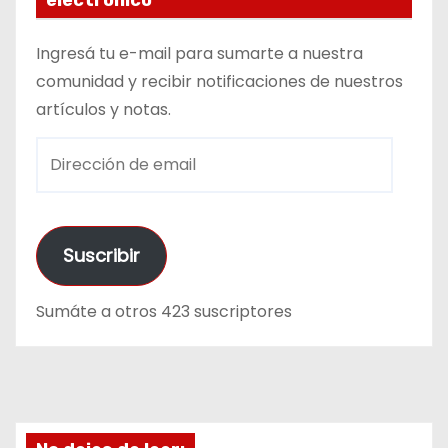
electrónico
Ingresá tu e-mail para sumarte a nuestra
comunidad y recibir notificaciones de nuestros
artículos y notas.
D
i
r
e
Suscribir
c
c
Sumáte a otros 423 suscriptores
i
ó
n
d
e