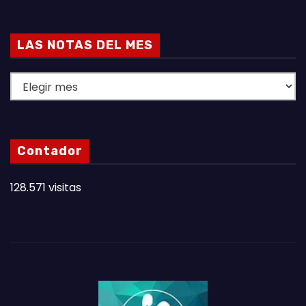
LAS NOTAS DEL MES
L
A
S
N
Contador
O
T
128.571 visitas
A
S
D
E
L
M