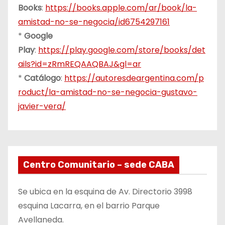
Books
:
https://books.apple.com/ar/book/la-
amistad-no-se-negocia/id6754297161
*
Google
Play
:
https://play.google.com/store/books/det
ails?id=zRmREQAAQBAJ&gl=ar
*
Catálogo
:
https://autoresdeargentina.com/p
roduct/la-amistad-no-se-negocia-gustavo-
javier-vera/
Centro Comunitario – sede CABA
Se ubica en la esquina de Av. Directorio 3998
esquina Lacarra, en el barrio Parque
Avellaneda.