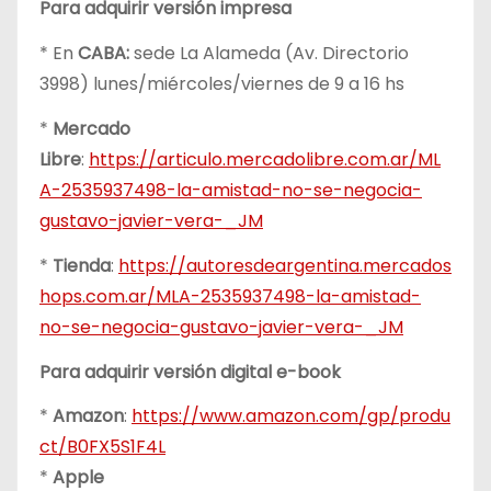
Para adquirir versión impresa
* En
CABA:
sede La Alameda (Av. Directorio
3998) lunes/miércoles/viernes de 9 a 16 hs
*
Mercado
Libre
:
https://articulo.mercadolibre.com.ar/ML
A-2535937498-la-amistad-no-se-negocia-
gustavo-javier-vera-_JM
*
Tienda
:
https://autoresdeargentina.mercados
hops.com.ar/MLA-2535937498-la-amistad-
no-se-negocia-gustavo-javier-vera-_JM
Para adquirir versión digital e-book
*
Amazon
:
https://www.amazon.com/gp/produ
ct/B0FX5S1F4L
*
Apple