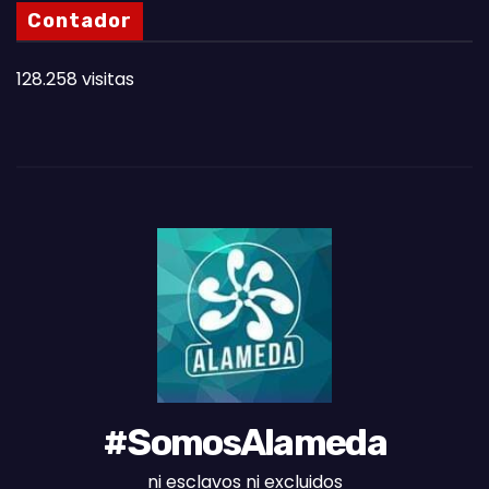
N
Contador
O
T
128.258 visitas
A
S
D
E
L
M
E
S
#SomosAlameda
ni esclavos ni excluidos