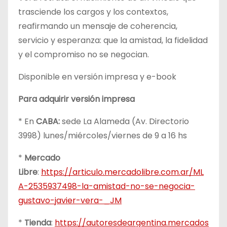
trasciende los cargos y los contextos,
reafirmando un mensaje de coherencia,
servicio y esperanza: que la amistad, la fidelidad
y el compromiso no se negocian.
Disponible en versión impresa y e-book
Para adquirir versión impresa
* En
CABA:
sede La Alameda (Av. Directorio
3998) lunes/miércoles/viernes de 9 a 16 hs
*
Mercado
Libre
:
https://articulo.mercadolibre.com.ar/ML
A-2535937498-la-amistad-no-se-negocia-
gustavo-javier-vera-_JM
*
Tienda
:
https://autoresdeargentina.mercados