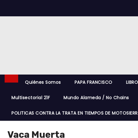
S
k
i
p
t
o
c
o
n
t
Quiénes Somos
PAPA FRANCISCO
LIBR
e
Multisectorial 21F
Mundo Alameda / No Chains
n
t
POLITICAS CONTRA LA TRATA EN TIEMPOS DE MOTOSIERR
Vaca Muerta