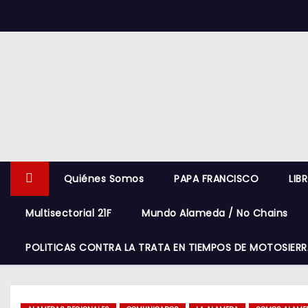
S
k
i
p
t
o
c
o
n
Quiénes Somos
PAPA FRANCISCO
LIB
t
e
Multisectorial 21F
Mundo Alameda / No Chains
n
t
POLITICAS CONTRA LA TRATA EN TIEMPOS DE MOTOSIERR