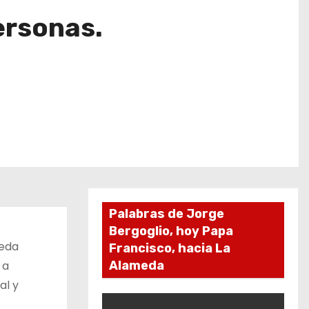
ersonas.
Palabras de Jorge
Bergoglio, hoy Papa
meda
Francisco, hacia La
 a
Alameda
al y