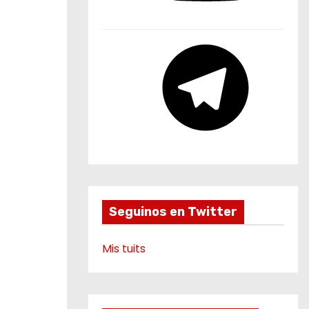
u
b
e
T
e
l
e
g
r
a
m
Seguinos en Twitter
Mis tuits