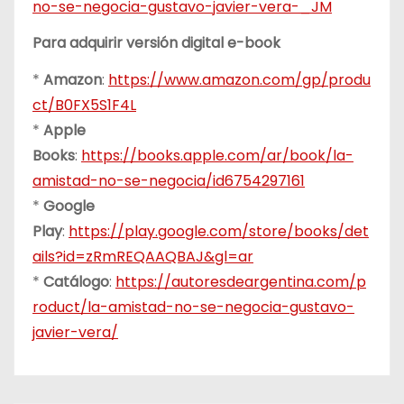
no-se-negocia-gustavo-javier-vera-_JM
Para adquirir versión digital e-book
*
Amazon
:
https://www.amazon.com/gp/produ
ct/B0FX5S1F4L
*
Apple
Books
:
https://books.apple.com/ar/book/la-
amistad-no-se-negocia/id6754297161
*
Google
Play
:
https://play.google.com/store/books/det
ails?id=zRmREQAAQBAJ&gl=ar
*
Catálogo
:
https://autoresdeargentina.com/p
roduct/la-amistad-no-se-negocia-gustavo-
javier-vera/