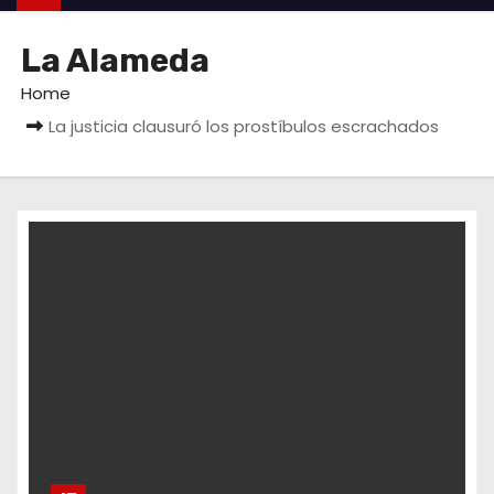
La Alameda
Home
La justicia clausuró los prostíbulos escrachados