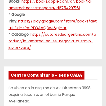
Books
:
https://books.apple.com/ar/book/la-
amistad-no-se-negocia/id6754297161
*
Google
Play
:
https://play.google.com/store/books/det
ails?id=zRmREQAAQBAJ&gl=ar
*
Catálogo
:
https://autoresdeargentina.com/p
roduct/la-amistad-no-se-negocia-gustavo-
javier-vera/
Centro Comunitario – sede CABA
Se ubica en la esquina de Av. Directorio 3998
esquina Lacarra, en el barrio Parque
Avellaneda.