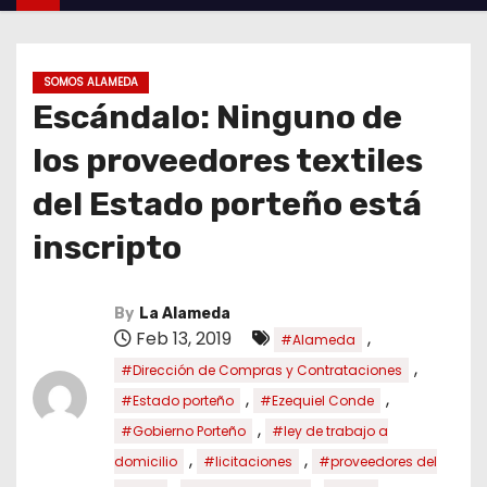
SOMOS ALAMEDA
Escándalo: Ninguno de
los proveedores textiles
del Estado porteño está
inscripto
By
La Alameda
Feb 13, 2019
,
#Alameda
,
#Dirección de Compras y Contrataciones
,
,
#Estado porteño
#Ezequiel Conde
,
#Gobierno Porteño
#ley de trabajo a
,
,
domicilio
#licitaciones
#proveedores del