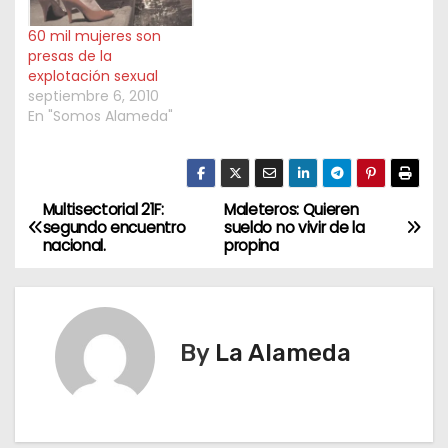
60 mil mujeres son
presas de la
explotación sexual
septiembre 6, 2010
En "Somos Alameda"
Multisectorial 21F:
Maleteros: Quieren
N
segundo encuentro
sueldo no vivir de la
nacional.
propina
a
v
e
By
La Alameda
g
a