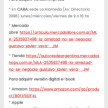
* En
CABA:
sede La Alameda (Av. Directorio
3998) lunes/miércoles/viernes de 9 a 16 hs
*
Mercado
Libre
:
https://articulo.mercadolibre.com.ar/ML
A-2535937498-la-amistad-no-se-negocia-
gustavo-javier-vera-_JM
*
Tienda
:
https://autoresdeargentina.mercados
hops.com.ar/MLA-2535937498-la-amistad-
no-se-negocia-gustavo-javier-vera-_JM
Para adquirir versión digital e-book
*
Amazon
:
https://www.amazon.com/gp/produ
ct/B0FX5S1F4L
*
Apple