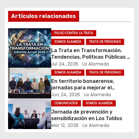
c
Artículos relacionados
i
ó
PULSO CONTRA LA TRATA
SOMOS ALAMEDA
TRATA DE PERSONAS
n
La Trata en Transformación.
Tendencias, Políticas Públicas y
d
Nuevos Desafíos. Argentina y el
Jul 24, 2026
La Alameda
Mundo – Julio 2026
e
SOMOS ALAMEDA
TRATA DE PERSONAS
En territorio bonaerense,
e
jornadas para mejorar el
cuidado en comunidad
Jun 24, 2026
La Alameda
n
COMUNICADOS
SOMOS ALAMEDA
t
Jornada de prevención y
sensibilización en Los Toldos
r
Mar 12, 2026
La Alameda
a