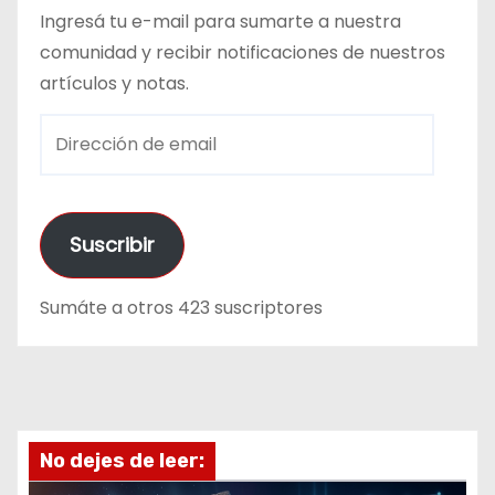
Ingresá tu e-mail para sumarte a nuestra
comunidad y recibir notificaciones de nuestros
artículos y notas.
D
i
r
e
Suscribir
c
c
Sumáte a otros 423 suscriptores
i
ó
n
d
e
No dejes de leer:
e