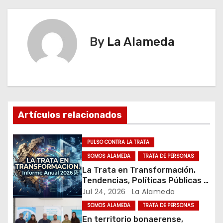
e
g
By
La Alameda
a
c
i
Artículos relacionados
ó
n
PULSO CONTRA LA TRATA
SOMOS ALAMEDA
TRATA DE PERSONAS
d
La Trata en Transformación.
Tendencias, Políticas Públicas y
e
Nuevos Desafíos. Argentina y el
Jul 24, 2026
La Alameda
Mundo – Julio 2026
e
SOMOS ALAMEDA
TRATA DE PERSONAS
En territorio bonaerense,