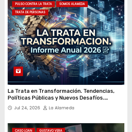
m
PULSO CONTRA LA TRATA
SOMOS ALAMEDA
a
TRATA DE PERSONAS
i
l
La Trata en Transformación. Tendencias,
Políticas Públicas y Nuevos Desafíos.
Argentina y el Mundo – Julio 2026
Jul 24, 2026
La Alameda
CASO LOAN
GUSTAVO VERA