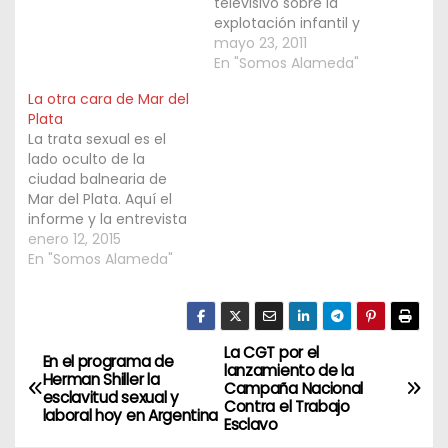
televisivo sobre la
explotación infantil y
esclava en nuestro
mayo 23, 2011
país. La Alameda
En "Somos Alameda"
además de denunciar
La otra cara de Mar del
mediante cámaras
Plata
ocultas tiene iniciativas
La trata sexual es el
que son políticas
lado oculto de la
públicas para desterrar
ciudad balnearia de
este nefasto proceder
Mar del Plata. Aquí el
que es la explotación
informe y la entrevista
de los menores de
a Silvina Elías de la
enero 12, 2015
edad. Este video se
Alameda Mar del Plata
En "Somos Alameda"
realizó en fincas de
en el noticiero del
frutilla ubicadas en la…
canal CN23. Aquí el
móvil en vivo desde
Mar del Plata a la
La CGT por el
N
integrante de la…
En el programa de
lanzamiento de la
Herman Shiller la
Campaña Nacional
a
esclavitud sexual y
Contra el Trabajo
laboral hoy en Argentina
Esclavo
v