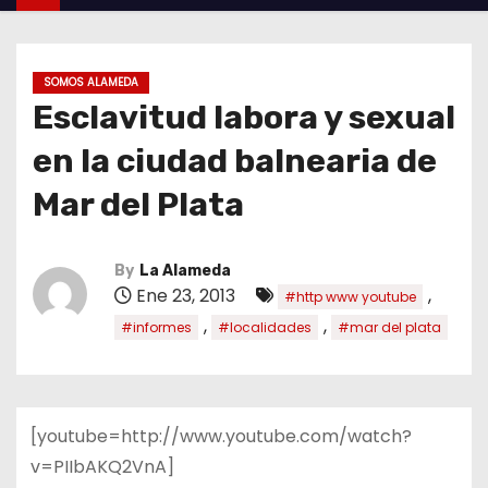
SOMOS ALAMEDA
Esclavitud labora y sexual
en la ciudad balnearia de
Mar del Plata
By
La Alameda
Ene 23, 2013
,
#http www youtube
,
,
#informes
#localidades
#mar del plata
[youtube=http://www.youtube.com/watch?
v=PIIbAKQ2VnA]