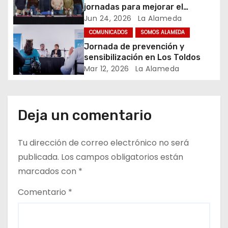
n
jornadas para mejorar el
cuidado en comunidad
Jun 24, 2026
La Alameda
t
COMUNICADOS
SOMOS ALAMEDA
r
Jornada de prevención y
sensibilización en Los Toldos
a
Mar 12, 2026
La Alameda
d
a
Deja un comentario
s
Tu dirección de correo electrónico no será
publicada.
Los campos obligatorios están
marcados con
*
Comentario
*