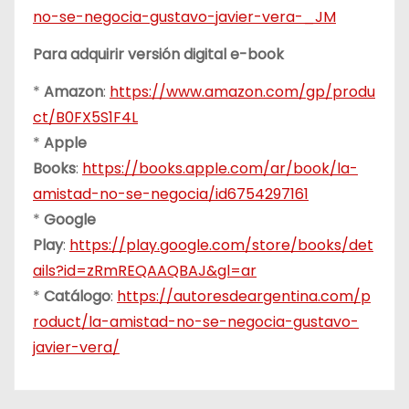
no-se-negocia-gustavo-javier-vera-_JM
Para adquirir versión digital e-book
*
Amazon
:
https://www.amazon.com/gp/produ
ct/B0FX5S1F4L
*
Apple
Books
:
https://books.apple.com/ar/book/la-
amistad-no-se-negocia/id6754297161
*
Google
Play
:
https://play.google.com/store/books/det
ails?id=zRmREQAAQBAJ&gl=ar
*
Catálogo
:
https://autoresdeargentina.com/p
roduct/la-amistad-no-se-negocia-gustavo-
javier-vera/