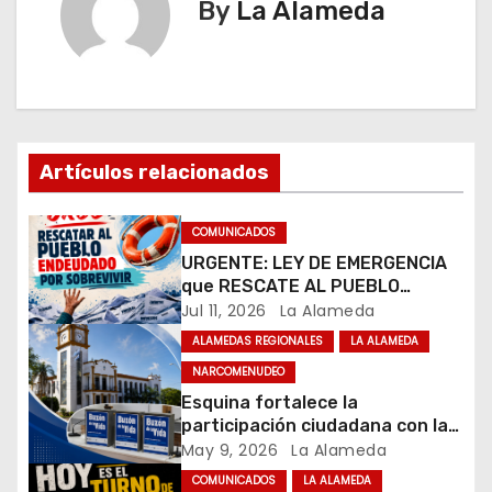
g
By
La Alameda
a
c
i
Artículos relacionados
ó
n
COMUNICADOS
URGENTE: LEY DE EMERGENCIA
d
que RESCATE AL PUEBLO
ENDEUDADO PARA SOBREVIVIR
Jul 11, 2026
La Alameda
e
ALAMEDAS REGIONALES
LA ALAMEDA
e
NARCOMENUDEO
Esquina fortalece la
n
participación ciudadana con la
implementación de los
May 9, 2026
La Alameda
t
“Buzones de la Vida”, una
COMUNICADOS
LA ALAMEDA