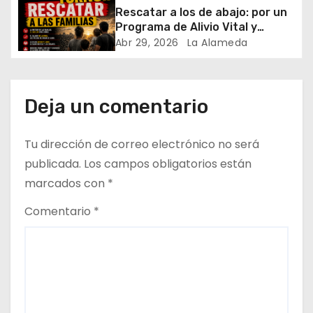
herramienta para la denuncia
r
Rescatar a los de abajo: por un
anónima y la prevención
Programa de Alivio Vital y
a
Reestructuración de las Deudas
Abr 29, 2026
La Alameda
de Subsistencia
d
a
Deja un comentario
s
Tu dirección de correo electrónico no será
publicada.
Los campos obligatorios están
marcados con
*
Comentario
*