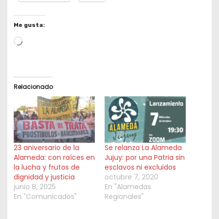
Me gusta:
L
o
a
d
Relacionado
i
n
g
…
23 aniversario de la
Se relanza La Alameda
Alameda: con raíces en
Jujuy: por una Patria sin
la lucha y frutos de
esclavos ni excluidos
dignidad y justicia
octubre 7, 2020
junio 8, 2025
En "Alamedas
En "Comunicados"
Regionales"