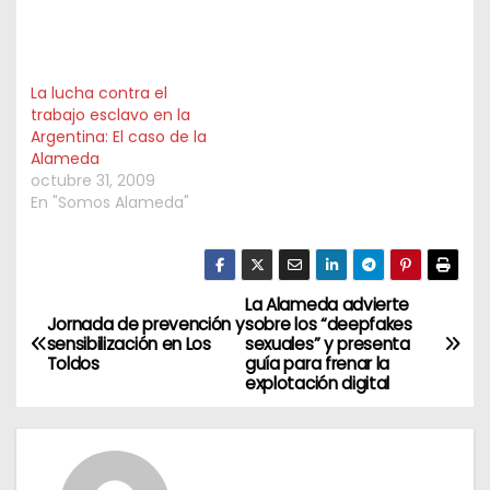
La lucha contra el
trabajo esclavo en la
Argentina: El caso de la
Alameda
octubre 31, 2009
En "Somos Alameda"
La Alameda advierte
N
Jornada de prevención y
sobre los “deepfakes
sensibilización en Los
sexuales” y presenta
a
Toldos
guía para frenar la
explotación digital
v
e