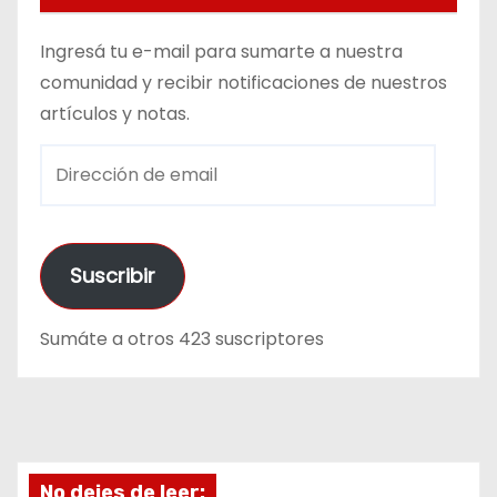
Ingresá tu e-mail para sumarte a nuestra
comunidad y recibir notificaciones de nuestros
artículos y notas.
D
i
r
e
Suscribir
c
c
Sumáte a otros 423 suscriptores
i
ó
n
d
e
No dejes de leer: