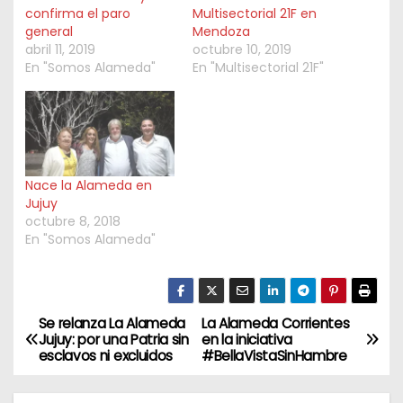
confirma el paro
Multisectorial 21F en
general
Mendoza
abril 11, 2019
octubre 10, 2019
En "Somos Alameda"
En "Multisectorial 21F"
Nace la Alameda en
Jujuy
octubre 8, 2018
En "Somos Alameda"
Se relanza La Alameda
La Alameda Corrientes
N
Jujuy: por una Patria sin
en la iniciativa
esclavos ni excluidos
#BellaVistaSinHambre
a