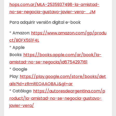
hops.com.ar/MLA-2535937498-la-amistad-
no-se-negocia-gustavo-javier-vera-_JM
Para adquirir versión digital e-book
*
Amazon
:
https://www.amazon.com/gp/produ
ct/B0FX5S1F4L
*
Apple
Books
:
https://books.apple.com/ar/book/la-
amistad-no-se-negocia/id6754297161
*
Google
Play
:
https://play.google.com/store/books/det
ails?id=zRmREQAAQBAJ&gl=ar
*
Catálogo
:
https://autoresdeargentina.com/p
roduct/la-amistad-no-se-negocia-gustavo-
javier-vera/