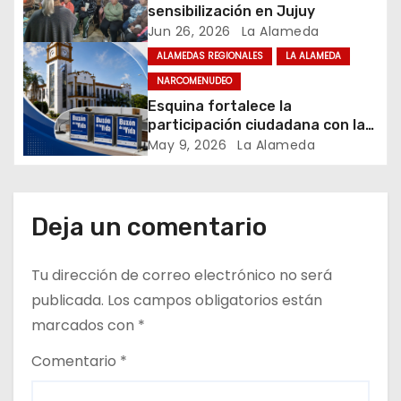
n
sensibilización en Jujuy
Jun 26, 2026
La Alameda
t
ALAMEDAS REGIONALES
LA ALAMEDA
NARCOMENUDEO
r
Esquina fortalece la
a
participación ciudadana con la
implementación de los
May 9, 2026
La Alameda
d
“Buzones de la Vida”, una
herramienta para la denuncia
a
anónima y la prevención
Deja un comentario
s
Tu dirección de correo electrónico no será
publicada.
Los campos obligatorios están
marcados con
*
Comentario
*