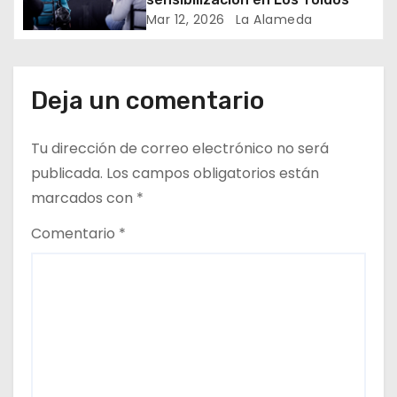
r
Mar 12, 2026
La Alameda
a
d
Deja un comentario
a
Tu dirección de correo electrónico no será
s
publicada.
Los campos obligatorios están
marcados con
*
Comentario
*