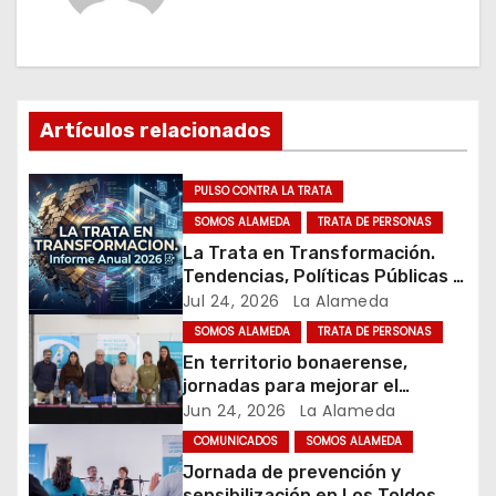
g
a
c
Artículos relacionados
i
ó
PULSO CONTRA LA TRATA
SOMOS ALAMEDA
TRATA DE PERSONAS
n
La Trata en Transformación.
Tendencias, Políticas Públicas y
d
Nuevos Desafíos. Argentina y el
Jul 24, 2026
La Alameda
Mundo – Julio 2026
e
SOMOS ALAMEDA
TRATA DE PERSONAS
En territorio bonaerense,
e
jornadas para mejorar el
cuidado en comunidad
Jun 24, 2026
La Alameda
n
COMUNICADOS
SOMOS ALAMEDA
t
Jornada de prevención y
sensibilización en Los Toldos