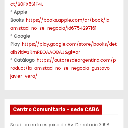
ct/B0FX5S1F4L
*
Apple
Books
:
https://books.apple.com/ar/book/la-
amistad-no-se-negocia/id6754297161
*
Google
Play
:
https://play.google.com/store/books/det
ails?id=zRmREQAAQBAJ&gl=ar
*
Catálogo
:
https://autoresdeargentina.com/p
roduct/la-amistad-no-se-negocia-gustavo-
javier-vera/
Centro Comunitario – sede CABA
Se ubica en la esquina de Av. Directorio 3998