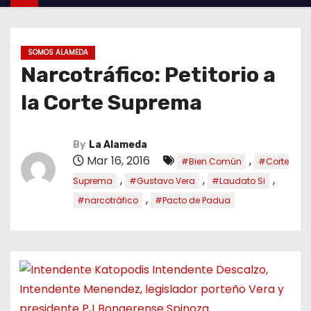
SOMOS ALAMEDA
Narcotráfico: Petitorio a
la Corte Suprema
By
La Alameda
Mar 16, 2016
,
#Bien Común
#Corte
,
,
,
Suprema
#Gustavo Vera
#Laudato Si
,
#narcotráfico
#Pacto de Padua