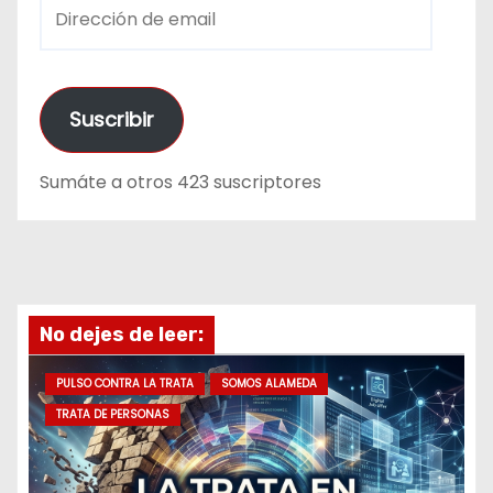
D
i
r
e
Suscribir
c
c
Sumáte a otros 423 suscriptores
i
ó
n
d
e
No dejes de leer:
e
m
PULSO CONTRA LA TRATA
SOMOS ALAMEDA
a
TRATA DE PERSONAS
i
l