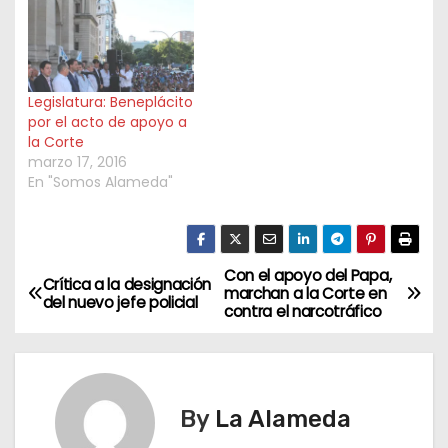
Legislatura: Beneplácito
por el acto de apoyo a
la Corte
marzo 17, 2016
En "Somos Alameda"
Con el apoyo del Papa,
N
Crítica a la designación
marchan a la Corte en
del nuevo jefe policial
contra el narcotráfico
a
v
e
By
La Alameda