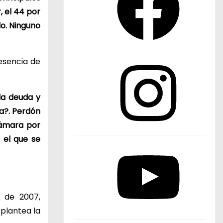
c
, el 44 por
e
do. Ninguno
b
o
esencia de
o
I
k
n
s
la deuda y
t
da?. Perdón
a
Cámara por
g
 el que se
r
Y
a
o
m
u
T
 de 2007,
u
 plantea la
b