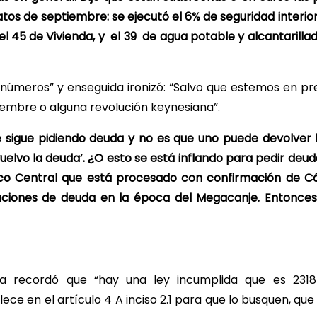
tos de septiembre: se ejecutó el 6% de seguridad interior
 el 45 de Vivienda, y el 39 de agua potable y alcantarilla
 números” y enseguida ironizó: “Salvo que estemos en pr
iembre o alguna revolución keynesiana”.
se sigue pidiendo deuda y no es que uno puede devolver 
vuelvo la deuda’. ¿O esto se está inflando para pedir deu
nco Central que está procesado con confirmación de 
aciones de deuda en la época del Megacanje. Entonces
da recordó que “hay una ley incumplida que es 2318
e en el artículo 4 A inciso 2.1 para que lo busquen, que