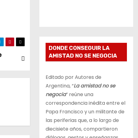
DONDE CONSEGUIR LA
e
AMISTAD NO SE NEGOCIA
Editado por Autores de
Argentina, “
La amistad no se
negocia
” reúne una
correspondencia inédita entre el
Papa Francisco y un militante de
las periferias que, a lo largo de
diecisiete años, compartieron
diálogos, gestos y enseñanzas