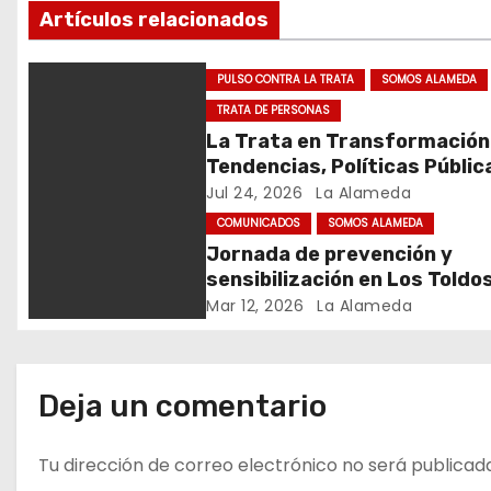
Artículos relacionados
i
ó
PULSO CONTRA LA TRATA
SOMOS ALAMEDA
TRATA DE PERSONAS
n
La Trata en Transformación
d
Tendencias, Políticas Públic
Nuevos Desafíos. Argentina 
Jul 24, 2026
La Alameda
e
Mundo – Julio 2026
COMUNICADOS
SOMOS ALAMEDA
Jornada de prevención y
e
sensibilización en Los Toldo
n
Mar 12, 2026
La Alameda
t
r
Deja un comentario
a
Tu dirección de correo electrónico no será publicad