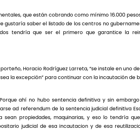
amentales, que están cobrando como mínimo 16.000 pesos
Me gustaría saber el listado de los centros no gubernam
ados tendría que ser el primero que garantice la rei
porteño, Horacio Rodríguez Larreta, “se instale en uno de
o sea la excepción” para continuar con la incautación de b
Porque ahí no hubo sentencia definitiva y sin embargo 
arse ad referendum de la sentencia judicial definitiva Es
a sean propiedades, maquinarias, y eso lo tendría qu
ario judicial de esa incautacion y de esa reutilizacion