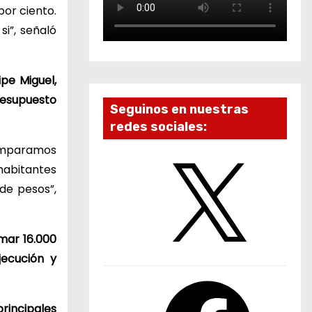
por ciento.
i”, señaló
pe Miguel,
resupuesto
Seguinos en nuestras
redes sociales:
comparamos
X
 habitantes
 de pesos”,
mar 16.000
ecución y
F
a
principales