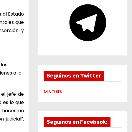
e
T
e
 al Estado
l
entales que
e
nserción y
g
r
a
m
 los
ienes a la
Seguinos en Twitter
Mis tuits
el jefe de
o es lo que
e hacer un
 judicial”,
Seguinos en Facebook: