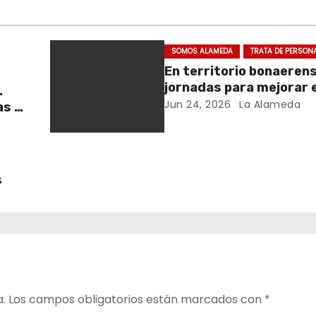
SOMOS ALAMEDA
TRATA DE PERSON
En territorio bonaeren
jornadas para mejorar e
.
cuidado en comunidad
Jun 24, 2026
La Alameda
as y
y el
s
a.
Los campos obligatorios están marcados con
*