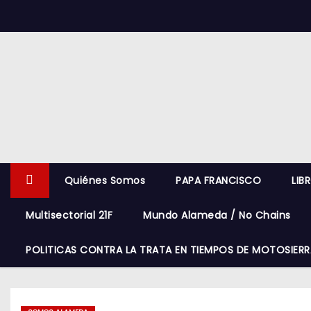
S
k
i
p
t
o
c
o
n
Quiénes Somos
PAPA FRANCISCO
LIB
t
e
Multisectorial 21F
Mundo Alameda / No Chains
n
t
POLITICAS CONTRA LA TRATA EN TIEMPOS DE MOTOSIERR