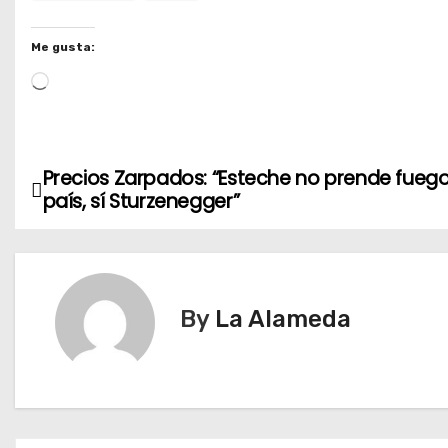
Me gusta:
L
o
a
d
Precios Zarpados: “Esteche no prende fuego
N
i
país, sí Sturzenegger”
n
a
g
v
…
e
By
La Alameda
g
a
c