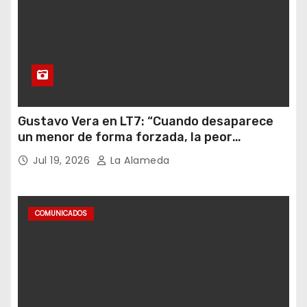
Gustavo Vera en LT7: “Cuando desaparece
un menor de forma forzada, la peor
hipótesis es trata, y así debe seguir
Jul 19, 2026
La Alameda
caratulado el caso Loan”
COMUNICADOS