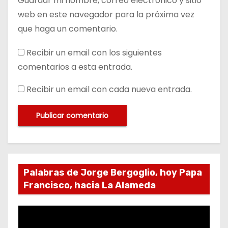
Guardar mi nombre, correo electrónico y sitio
web en este navegador para la próxima vez
que haga un comentario.
Recibir un email con los siguientes
comentarios a esta entrada.
Recibir un email con cada nueva entrada.
Palabras de Jorge Bergoglio, hoy Papa
Francisco, hacia La Alameda
R
e