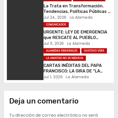
d
La Trata en Transformación.
Tendencias, Políticas Públicas y
e
Nuevos Desafíos. Argentina y el
Jul 24, 2026
La Alameda
Mundo – Julio 2026
e
COMUNICADOS
URGENTE: LEY DE EMERGENCIA
n
que RESCATE AL PUEBLO
ENDEUDADO PARA SOBREVIVIR
Jul 11, 2026
La Alameda
t
ALAMEDAS REGIONALES
GUSTAVO VERA
r
LA AMISTAD NO SE NEGOCIA
CARTAS INÉDITAS DEL PAPA
a
FRANCISCO: LA GIRA DE “LA
AMISTAD NO SE NEGOCIA” YA
Jul 1, 2026
La Alameda
d
RECORRIÓ LA MITAD DEL PAÍS Y
RECOGE UN FUERTE RESPALDO
a
INSTITUCIONAL
Deja un comentario
s
Tu dirección de correo electrónico no será