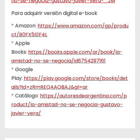
no-se-negocia-gustavo-javier-vera-_JM
Para adquirir versión digital e-book
*
Amazon
:
https://www.amazon.com/gp/produ
ct/B0FX5S1F4L
*
Apple
Books
:
https://books.apple.com/ar/book/la-
amistad-no-se-negocia/id6754297161
*
Google
Play
:
https://play.google.com/store/books/det
ails?id=zRmREQAAQBAJ&gl=ar
*
Catálogo
:
https://autoresdeargentina.com/p
roduct/la-amistad-no-se-negocia-gustavo-
javier-vera/