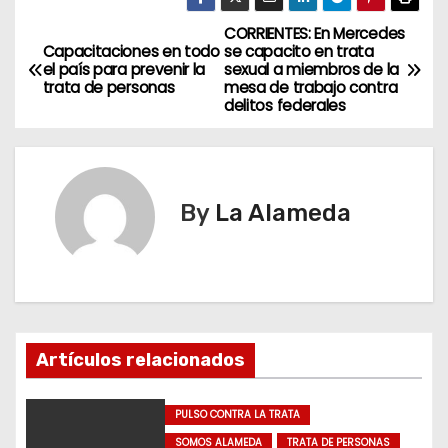
CORRIENTES: En Mercedes
N
Capacitaciones en todo
se capacito en trata
el país para prevenir la
sexual a miembros de la
a
trata de personas
mesa de trabajo contra
delitos federales
v
e
g
By
La Alameda
a
c
i
Artículos relacionados
ó
n
PULSO CONTRA LA TRATA
SOMOS ALAMEDA
TRATA DE PERSONAS