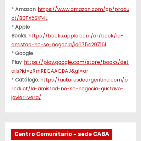
*
Amazon
:
https://www.amazon.com/gp/produ
ct/B0FX5S1F4L
*
Apple
Books
:
https://books.apple.com/ar/book/la-
amistad-no-se-negocia/id6754297161
*
Google
Play
:
https://play.google.com/store/books/det
ails?id=zRmREQAAQBAJ&gl=ar
*
Catálogo
:
https://autoresdeargentina.com/p
roduct/la-amistad-no-se-negocia-gustavo-
javier-vera/
Centro Comunitario – sede CABA