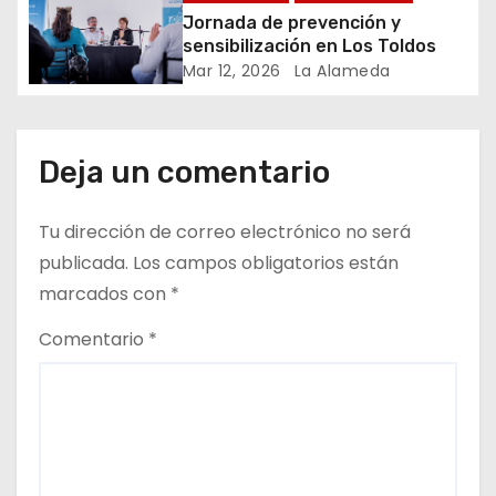
t
Jornada de prevención y
r
sensibilización en Los Toldos
Mar 12, 2026
La Alameda
a
d
Deja un comentario
a
s
Tu dirección de correo electrónico no será
publicada.
Los campos obligatorios están
marcados con
*
Comentario
*