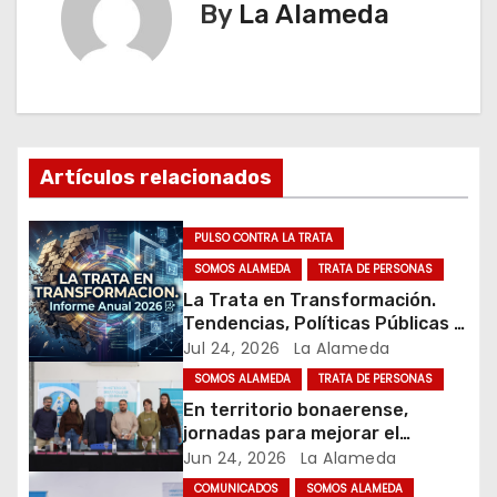
By
La Alameda
g
a
c
i
Artículos relacionados
ó
PULSO CONTRA LA TRATA
n
SOMOS ALAMEDA
TRATA DE PERSONAS
La Trata en Transformación.
d
Tendencias, Políticas Públicas y
Nuevos Desafíos. Argentina y el
Jul 24, 2026
La Alameda
e
Mundo – Julio 2026
SOMOS ALAMEDA
TRATA DE PERSONAS
e
En territorio bonaerense,
jornadas para mejorar el
n
cuidado en comunidad
Jun 24, 2026
La Alameda
COMUNICADOS
SOMOS ALAMEDA