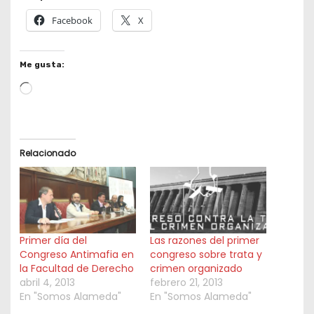
Facebook
X
Me gusta:
L
o
a
d
Relacionado
i
n
g
…
Primer día del
Las razones del primer
Congreso Antimafia en
congreso sobre trata y
la Facultad de Derecho
crimen organizado
abril 4, 2013
febrero 21, 2013
En "Somos Alameda"
En "Somos Alameda"