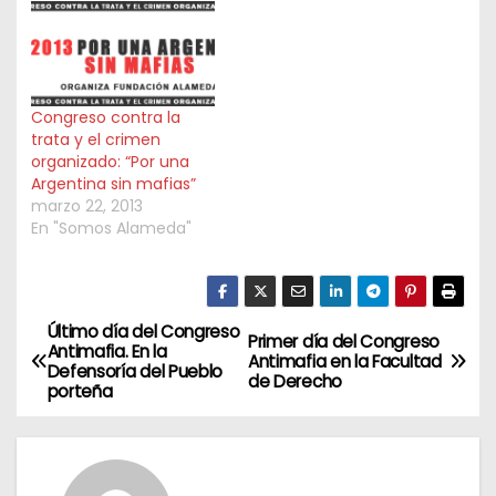
Congreso contra la
trata y el crimen
organizado: “Por una
Argentina sin mafias”
marzo 22, 2013
En "Somos Alameda"
Último día del Congreso
N
Primer día del Congreso
Antimafia. En la
Antimafia en la Facultad
Defensoría del Pueblo
a
de Derecho
porteña
v
e