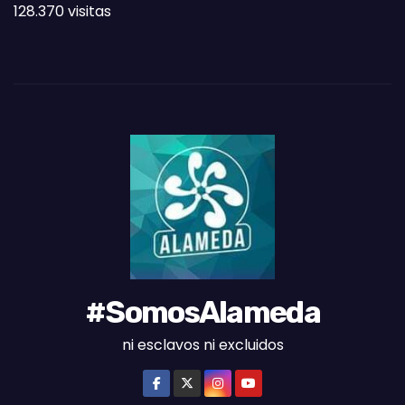
128.370 visitas
A
S
D
E
L
M
E
S
#SomosAlameda
ni esclavos ni excluidos