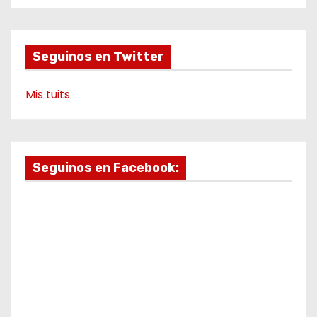
d
o
r
e
a
k
a
m
e
m
o
Seguinos en Twitter
Mis tuits
Seguinos en Facebook: