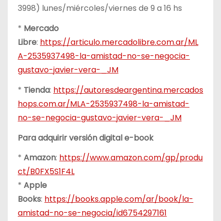
3998) lunes/miércoles/viernes de 9 a 16 hs
*
Mercado
Libre
:
https://articulo.mercadolibre.com.ar/ML
A-2535937498-la-amistad-no-se-negocia-
gustavo-javier-vera-_JM
*
Tienda
:
https://autoresdeargentina.mercados
hops.com.ar/MLA-2535937498-la-amistad-
no-se-negocia-gustavo-javier-vera-_JM
Para adquirir versión digital e-book
*
Amazon
:
https://www.amazon.com/gp/produ
ct/B0FX5S1F4L
*
Apple
Books
:
https://books.apple.com/ar/book/la-
amistad-no-se-negocia/id6754297161