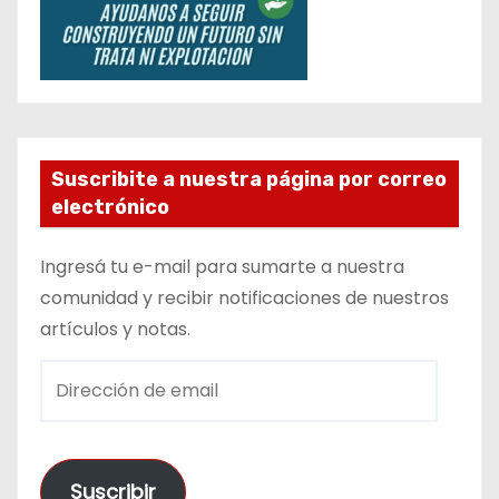
Suscribite a nuestra página por correo
electrónico
Ingresá tu e-mail para sumarte a nuestra
comunidad y recibir notificaciones de nuestros
artículos y notas.
D
i
r
e
Suscribir
c