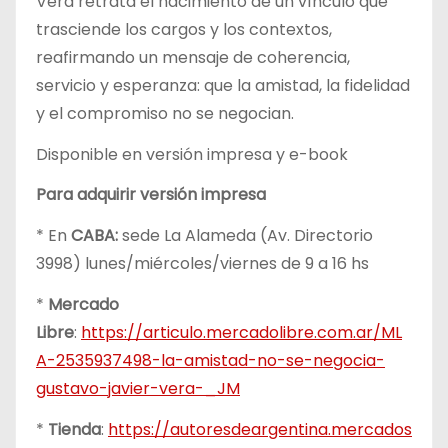
Vera retrata el nacimiento de un vínculo que
trasciende los cargos y los contextos,
reafirmando un mensaje de coherencia,
servicio y esperanza: que la amistad, la fidelidad
y el compromiso no se negocian.
Disponible en versión impresa y e-book
Para adquirir versión impresa
* En
CABA:
sede La Alameda (Av. Directorio
3998) lunes/miércoles/viernes de 9 a 16 hs
*
Mercado
Libre
:
https://articulo.mercadolibre.com.ar/ML
A-2535937498-la-amistad-no-se-negocia-
gustavo-javier-vera-_JM
*
Tienda
:
https://autoresdeargentina.mercados