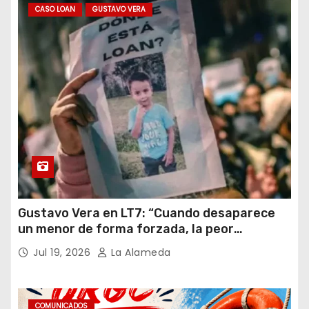
CASO LOAN
GUSTAVO VERA
Gustavo Vera en LT7: “Cuando desaparece
un menor de forma forzada, la peor
hipótesis es trata, y así debe seguir
Jul 19, 2026
La Alameda
caratulado el caso Loan”
COMUNICADOS