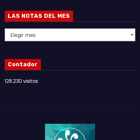
LAS NOTAS DEL MES
L
A
S
N
Contador
O
T
128.230 visitas
A
S
D
E
L
M
E