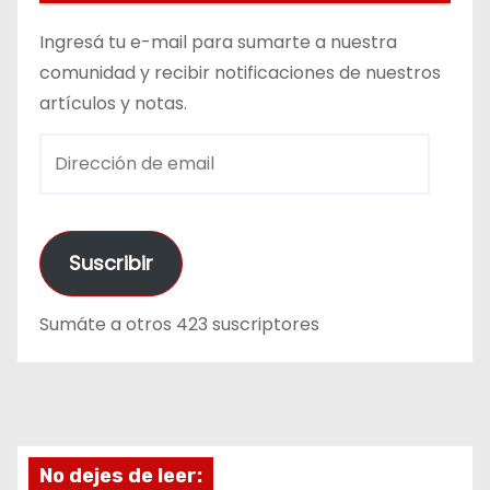
Ingresá tu e-mail para sumarte a nuestra
comunidad y recibir notificaciones de nuestros
artículos y notas.
D
i
r
e
Suscribir
c
c
Sumáte a otros 423 suscriptores
i
ó
n
d
e
No dejes de leer:
e