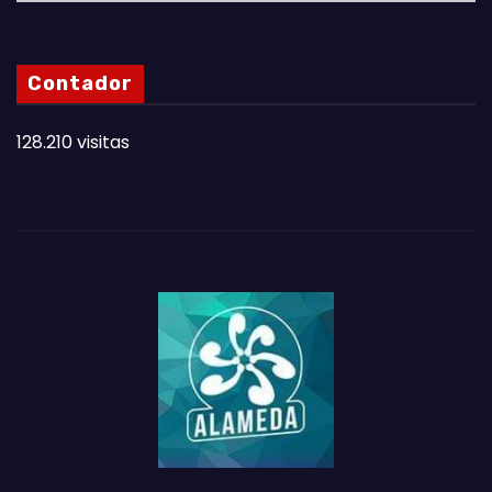
A
S
N
Contador
O
T
128.210 visitas
A
S
D
E
L
M
E
S