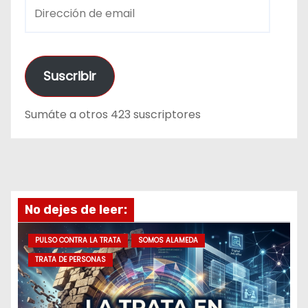
D
i
r
e
Suscribir
c
c
Sumáte a otros 423 suscriptores
i
ó
n
d
e
No dejes de leer:
e
m
PULSO CONTRA LA TRATA
SOMOS ALAMEDA
a
TRATA DE PERSONAS
i
l