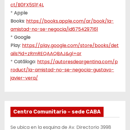
ct/B0FX5S1F4L
*
Apple
Books
:
https://books.apple.com/ar/book/la-
amistad-no-se-negocia/id6754297161
*
Google
Play
:
https://play.google.com/store/books/det
ails?id=zRmREQAAQBAJ&gl=ar
*
Catálogo
:
https://autoresdeargentina.com/p
roduct/la-amistad-no-se-negocia-gustavo-
javier-vera/
Centro Comunitario – sede CABA
Se ubica en la esquina de Av. Directorio 3998