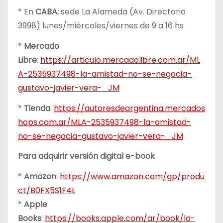
* En
CABA:
sede La Alameda (Av. Directorio
3998) lunes/miércoles/viernes de 9 a 16 hs
*
Mercado
Libre
:
https://articulo.mercadolibre.com.ar/ML
A-2535937498-la-amistad-no-se-negocia-
gustavo-javier-vera-_JM
*
Tienda
:
https://autoresdeargentina.mercados
hops.com.ar/MLA-2535937498-la-amistad-
no-se-negocia-gustavo-javier-vera-_JM
Para adquirir versión digital e-book
*
Amazon
:
https://www.amazon.com/gp/produ
ct/B0FX5S1F4L
*
Apple
Books
:
https://books.apple.com/ar/book/la-