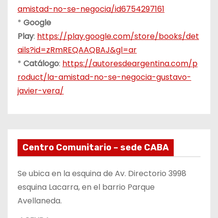
amistad-no-se-negocia/id6754297161
*
Google
Play
:
https://play.google.com/store/books/det
ails?id=zRmREQAAQBAJ&gl=ar
*
Catálogo
:
https://autoresdeargentina.com/p
roduct/la-amistad-no-se-negocia-gustavo-
javier-vera/
Centro Comunitario – sede CABA
Se ubica en la esquina de Av. Directorio 3998
esquina Lacarra, en el barrio Parque
Avellaneda.