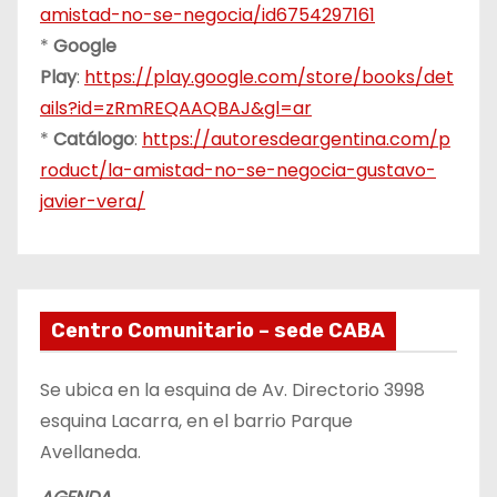
amistad-no-se-negocia/id6754297161
*
Google
Play
:
https://play.google.com/store/books/det
ails?id=zRmREQAAQBAJ&gl=ar
*
Catálogo
:
https://autoresdeargentina.com/p
roduct/la-amistad-no-se-negocia-gustavo-
javier-vera/
Centro Comunitario – sede CABA
Se ubica en la esquina de Av. Directorio 3998
esquina Lacarra, en el barrio Parque
Avellaneda.