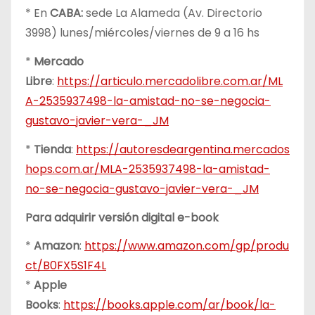
* En
CABA:
sede La Alameda (Av. Directorio
3998) lunes/miércoles/viernes de 9 a 16 hs
*
Mercado
Libre
:
https://articulo.mercadolibre.com.ar/ML
A-2535937498-la-amistad-no-se-negocia-
gustavo-javier-vera-_JM
*
Tienda
:
https://autoresdeargentina.mercados
hops.com.ar/MLA-2535937498-la-amistad-
no-se-negocia-gustavo-javier-vera-_JM
Para adquirir versión digital e-book
*
Amazon
:
https://www.amazon.com/gp/produ
ct/B0FX5S1F4L
*
Apple
Books
:
https://books.apple.com/ar/book/la-