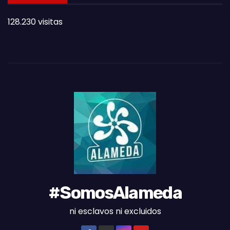
T
128.230 visitas
A
S
D
E
L
M
E
S
#SomosAlameda
ni esclavos ni excluidos