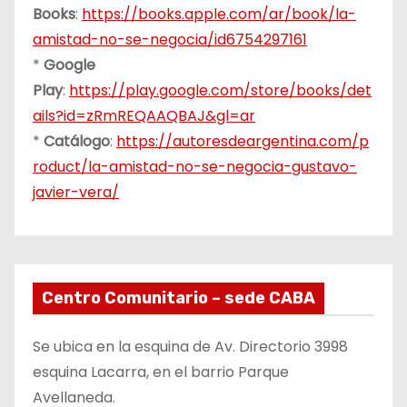
Books
:
https://books.apple.com/ar/book/la-
amistad-no-se-negocia/id6754297161
*
Google
Play
:
https://play.google.com/store/books/det
ails?id=zRmREQAAQBAJ&gl=ar
*
Catálogo
:
https://autoresdeargentina.com/p
roduct/la-amistad-no-se-negocia-gustavo-
javier-vera/
Centro Comunitario – sede CABA
Se ubica en la esquina de Av. Directorio 3998
esquina Lacarra, en el barrio Parque
Avellaneda.