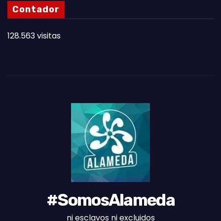
N
Contador
O
T
128.563 visitas
A
S
D
E
L
M
E
S
#SomosAlameda
ni esclavos ni excluidos