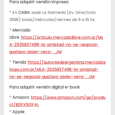
Para adquirir versión impresa
* En
CABA:
sede La Alameda (Av. Directorio
3998) lunes/miércoles/viernes de 9 a 16 hs
*
Mercado
Libre
:
https://articulo.mercadolibre.com.ar/ML
A-2535937498-la-amistad-no-se-negocia-
gustavo-javier-vera-_JM
*
Tienda
:
https://autoresdeargentina.mercados
hops.com.ar/MLA-2535937498-la-amistad-
no-se-negocia-gustavo-javier-vera-_JM
Para adquirir versión digital e-book
*
Amazon
:
https://www.amazon.com/gp/produ
ct/B0FX5S1F4L
*
Apple