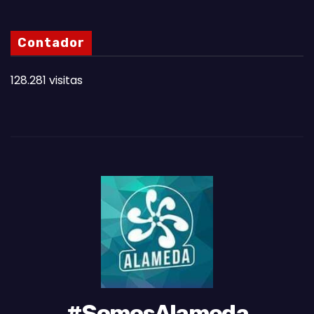
S
N
Contador
O
T
128.281 visitas
A
S
D
E
L
M
E
S
#SomosAlameda