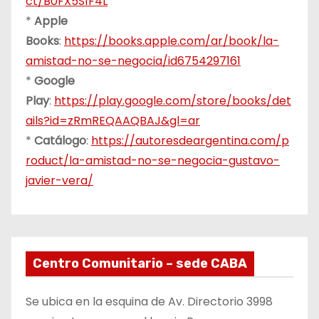
ct/B0FX5S1F4L
*
Apple
Books
:
https://books.apple.com/ar/book/la-
amistad-no-se-negocia/id6754297161
*
Google
Play
:
https://play.google.com/store/books/det
ails?id=zRmREQAAQBAJ&gl=ar
*
Catálogo
:
https://autoresdeargentina.com/p
roduct/la-amistad-no-se-negocia-gustavo-
javier-vera/
Centro Comunitario – sede CABA
Se ubica en la esquina de Av. Directorio 3998