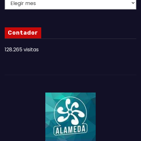
L
A
S
N
Contador
O
T
128.265 visitas
A
S
D
E
L
M
E
S