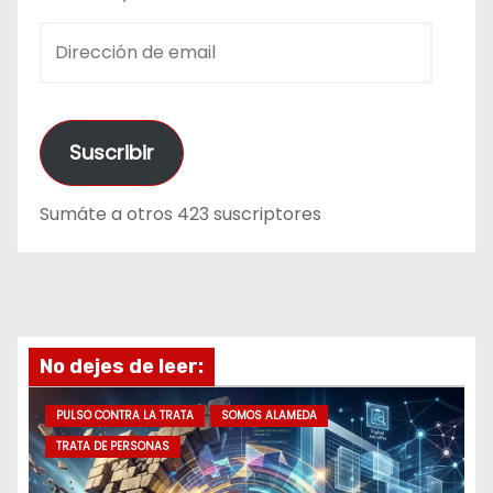
D
i
r
e
Suscribir
c
c
Sumáte a otros 423 suscriptores
i
ó
n
d
e
No dejes de leer:
e
m
PULSO CONTRA LA TRATA
SOMOS ALAMEDA
a
TRATA DE PERSONAS
i