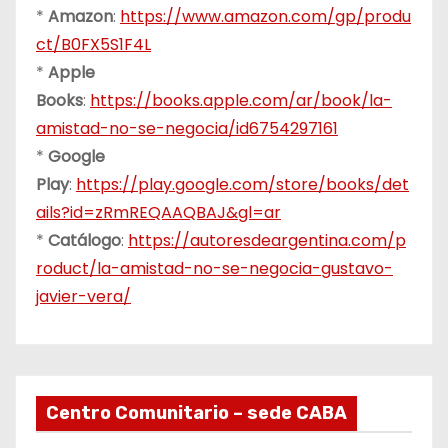
*
Amazon
:
https://www.amazon.com/gp/produ
ct/B0FX5S1F4L
*
Apple
Books
:
https://books.apple.com/ar/book/la-
amistad-no-se-negocia/id6754297161
*
Google
Play
:
https://play.google.com/store/books/det
ails?id=zRmREQAAQBAJ&gl=ar
*
Catálogo
:
https://autoresdeargentina.com/p
roduct/la-amistad-no-se-negocia-gustavo-
javier-vera/
Centro Comunitario – sede CABA