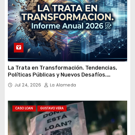
l
La Trata en Transformación. Tendencias,
Políticas Públicas y Nuevos Desafíos.
Argentina y el Mundo – Julio 2026
Jul 24, 2026
La Alameda
CASO LOAN
GUSTAVO VERA