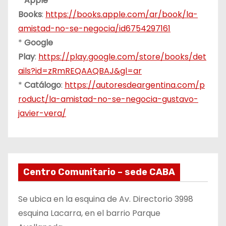
*
Apple
Books
:
https://books.apple.com/ar/book/la-
amistad-no-se-negocia/id6754297161
*
Google
Play
:
https://play.google.com/store/books/det
ails?id=zRmREQAAQBAJ&gl=ar
*
Catálogo
:
https://autoresdeargentina.com/p
roduct/la-amistad-no-se-negocia-gustavo-
javier-vera/
Centro Comunitario – sede CABA
Se ubica en la esquina de Av. Directorio 3998
esquina Lacarra, en el barrio Parque