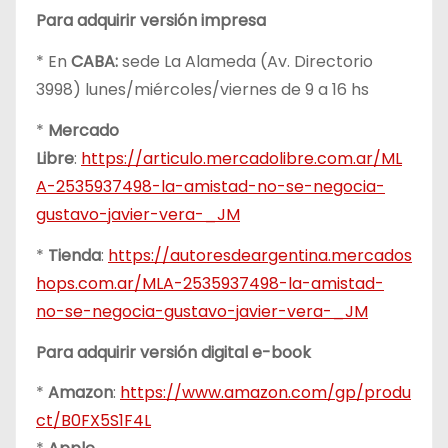
Para adquirir versión impresa
* En
CABA:
sede La Alameda (Av. Directorio
3998) lunes/miércoles/viernes de 9 a 16 hs
*
Mercado
Libre
:
https://articulo.mercadolibre.com.ar/ML
A-2535937498-la-amistad-no-se-negocia-
gustavo-javier-vera-_JM
*
Tienda
:
https://autoresdeargentina.mercados
hops.com.ar/MLA-2535937498-la-amistad-
no-se-negocia-gustavo-javier-vera-_JM
Para adquirir versión digital e-book
*
Amazon
:
https://www.amazon.com/gp/produ
ct/B0FX5S1F4L