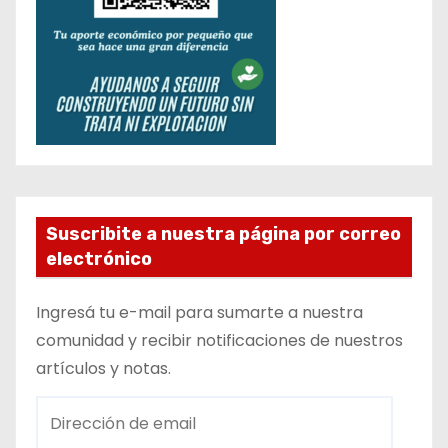
Suscribite a nuestra página por correo
electrónico
Ingresá tu e-mail para sumarte a nuestra
comunidad y recibir notificaciones de nuestros
artículos y notas.
D
i