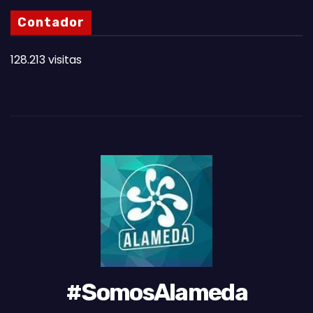
N
Contador
O
T
128.213 visitas
A
S
D
E
L
M
E
S
#SomosAlameda