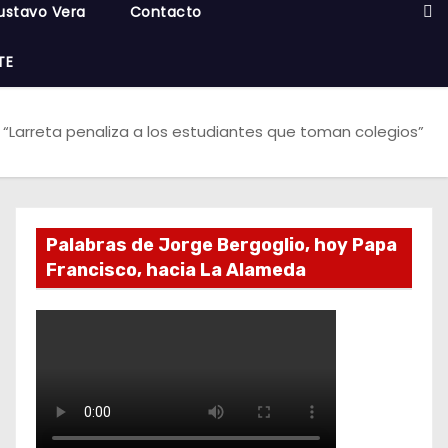
ustavo Vera
Contacto
TE
: “Larreta penaliza a los estudiantes que toman colegios”
Palabras de Jorge Bergoglio, hoy Papa
Francisco, hacia La Alameda