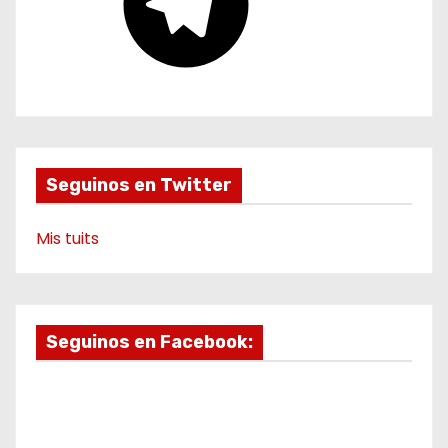
e
g
r
a
m
Seguinos en Twitter
Mis tuits
Seguinos en Facebook: