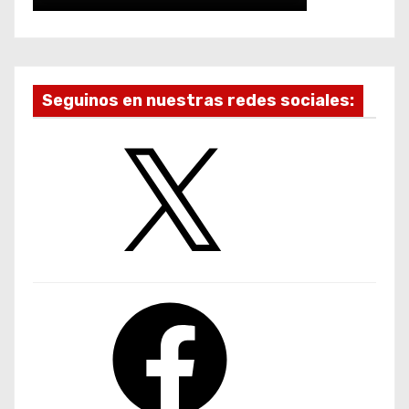
Seguinos en nuestras redes sociales:
X
F
a
c
e
b