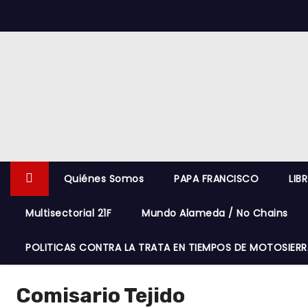
S
k
i
p
t
o
c
o
n
Quiénes Somos
PAPA FRANCISCO
LIB
t
e
Multisectorial 21F
Mundo Alameda / No Chains
n
t
POLITICAS CONTRA LA TRATA EN TIEMPOS DE MOTOSIERR
Comisario Tejido