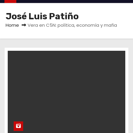
José Luis Patiño
Home
Vera en C5N: política, economía y mafia