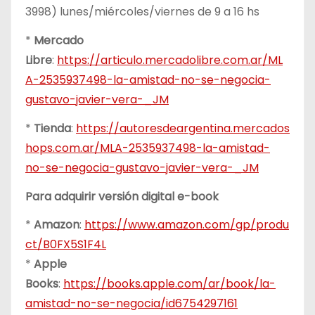
3998) lunes/miércoles/viernes de 9 a 16 hs
*
Mercado
Libre
:
https://articulo.mercadolibre.com.ar/ML
A-2535937498-la-amistad-no-se-negocia-
gustavo-javier-vera-_JM
*
Tienda
:
https://autoresdeargentina.mercados
hops.com.ar/MLA-2535937498-la-amistad-
no-se-negocia-gustavo-javier-vera-_JM
Para adquirir versión digital e-book
*
Amazon
:
https://www.amazon.com/gp/produ
ct/B0FX5S1F4L
*
Apple
Books
:
https://books.apple.com/ar/book/la-
amistad-no-se-negocia/id6754297161