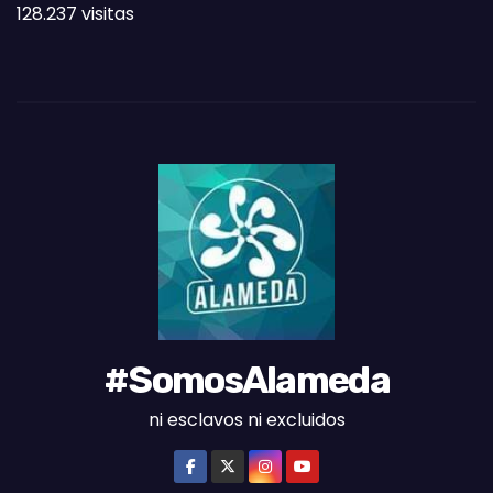
128.237 visitas
A
S
D
E
L
M
E
S
#SomosAlameda
ni esclavos ni excluidos