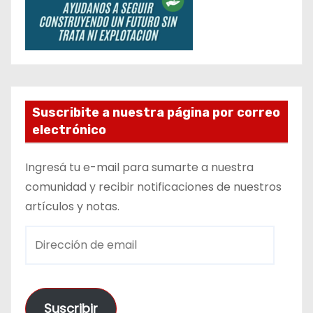
Suscribite a nuestra página por correo
electrónico
Ingresá tu e-mail para sumarte a nuestra
comunidad y recibir notificaciones de nuestros
artículos y notas.
D
i
r
e
Suscribir
c