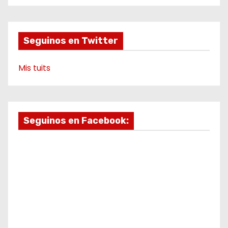
d
o
r
e
a
k
a
m
e
m
o
Seguinos en Twitter
Mis tuits
Seguinos en Facebook: